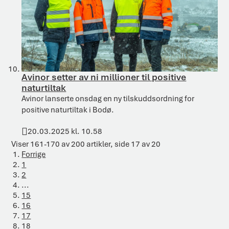
Avinor setter av ni millioner til positive
naturtiltak
Avinor lanserte onsdag en ny tilskuddsordning for
positive naturtiltak i Bodø.
20.03.2025 kl. 10.58
Publisert
Viser
161-170
av
200
artikler,
side
17
av
20
Forrige
1
2
...
15
16
17
18