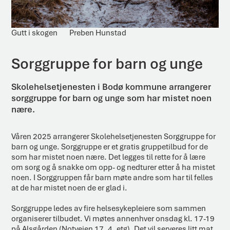
Gutt i skogen
Preben Hunstad
Sorggruppe for barn og unge
Skolehelsetjenesten i Bodø kommune arrangerer
sorggruppe for barn og unge som har mistet noen
nære.
Våren 2025 arrangerer Skolehelsetjenesten Sorggruppe for
barn og unge. Sorggruppe er et gratis gruppetilbud for de
som har mistet noen nære. Det legges til rette for å lære
om sorg og å snakke om opp- og nedturer etter å ha mistet
noen. I Sorggruppen får barn møte andre som har til felles
at de har mistet noen de er glad i.
Sorggruppe ledes av fire helsesykepleiere som sammen
organiserer tilbudet. Vi møtes annenhver onsdag kl. 17-19
på Alsgården (Notveien 17, 4. etg). Det vil serveres litt mat