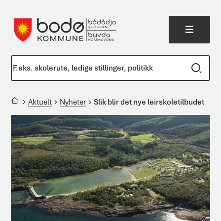
Meny
Bodø kommune
Du er her:
Aktuelt
Nyheter
Slik blir det nye leirskoletilbudet