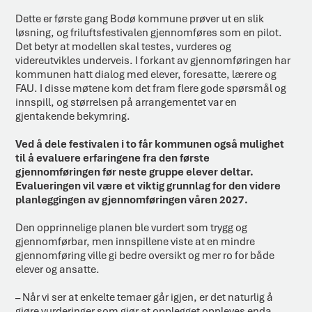
Dette er første gang Bodø kommune prøver ut en slik
løsning, og friluftsfestivalen gjennomføres som en pilot.
Det betyr at modellen skal testes, vurderes og
videreutvikles underveis. I forkant av gjennomføringen har
kommunen hatt dialog med elever, foresatte, lærere og
FAU. I disse møtene kom det fram flere gode spørsmål og
innspill, og størrelsen på arrangementet var en
gjentakende bekymring.
Ved å dele festivalen i to får kommunen også mulighet
til å evaluere erfaringene fra den første
gjennomføringen før neste gruppe elever deltar.
Evalueringen vil være et viktig grunnlag for den videre
planleggingen av gjennomføringen våren 2027.
Den opprinnelige planen ble vurdert som trygg og
gjennomførbar, men innspillene viste at en mindre
gjennomføring ville gi bedre oversikt og mer ro for både
elever og ansatte.
– Når vi ser at enkelte temaer går igjen, er det naturlig å
gjøre vurderinger som gjør at opplegget oppleves enda