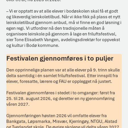
– Vi er opptatt av at alle elever i bodøskolen skal få et godt
og likeverdig leirskoletilbud. Når vi ikke fikk på plass et nytt
leirskoletilbud gjennom anbud, må vi finne en god løsning i
egen regi. Vi utfordrer nå den tradisjonelle måten å
organisere leirskole på gjennom å lage en friluftsfestival,
sier Tone Elisabeth Vangen, avdelingsdirektør for oppvekst
og kultur i Bodø kommune.
Festivalen gjennomføres i to puljer
Den opprinnelige planen var at alle elever på 9. trinn skulle
delta samtidig i én samlet friluftsfestival. Etter innspill fra
elever, foresatte, lærere og FAU er opplegget nå justert.
Festivalen gjennomføres i stedet i to omganger: først fra
25. til 28. august 2026, og deretter en ny gjennomføring
våren 2027.
Gjennomføringen høsten 2026 vil omfatte elever fra
Bankgata, Løpsmarka, Misvær, Kjerringøy, NTGU, Alstad
og Tverlandet skole. De øvrige skolene vil delta våren 2027.