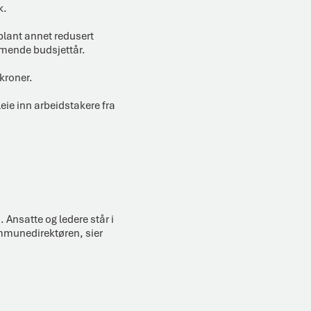
k.
 blant annet redusert
ommende budsjettår.
 kroner.
eie inn arbeidstakere fra
 Ansatte og ledere står i
ommunedirektøren, sier