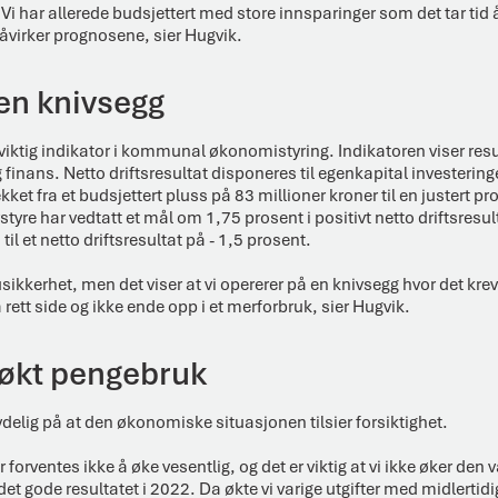
Vi har allerede budsjettert med store innsparinger som det tar tid å f
åvirker prognosene, sier Hugvik.
en knivsegg
n viktig indikator i kommunal økonomistyring. Indikatoren viser resu
finans. Netto driftsresultat disponeres til egenkapital investerin
ekket fra et budsjettert pluss på 83 millioner kroner til en justert
tyre har vedtatt et mål om 1,75 prosent i positivt netto driftsresul
il et netto driftsresultat på - 1,5 prosent.
 usikkerhet, men det viser at vi opererer på en knivsegg hvor det k
å rett side og ikke ende opp i et merforbruk, sier Hugvik.
 økt pengebruk
elig på at den økonomiske situasjonen tilsier forsiktighet.
forventes ikke å øke vesentlig, og det er viktig at vi ikke øker den v
det gode resultatet i 2022. Da økte vi varige utgifter med midlertidi