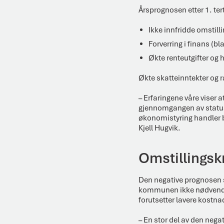
Årsprognosen etter 1. ter
Ikke innfridde omstil
Forverring i finans (bl
Økte renteutgifter og 
Økte skatteinntekter og
– Erfaringene våre viser 
gjennomgangen av status 
økonomistyring handler b
Kjell Hugvik.
Omstillingsk
Den negative prognosen s
kommunen ikke nødvendigv
forutsetter lavere kostna
– En stor del av den nega