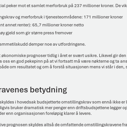
tial peker mot et samlet merforbruk på 237 millioner kroner. De vik
lingskrav og merforbruk i tjenesteområdene: 171 millioner kroner
ant annet renter): 65,7 millioner kroner netto
høy gjeld som gir større press fremover
 rammetilskudd demper noe av utfordringene.
at økonomiske prognoser tidlig i året er svært usikre. Likevel gir d
oss en god pekepinn på at vi fortsatt må være nøkterne og ta ans
åde om resultatet og om å forstå situasjonen mens vi står i den,
ravenes betydning
kyldes i hovedsak budsjetterte omstillingskrav som ennå ikke er lø
is bruker dramatisk mer penger enn driftsbudsjettene legger opp
der enn organisasjonen foreløpig klarer å levere.
tive prognosen skyldes altså de omfattende omstillingskravene fra 