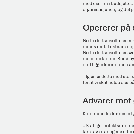
med oss inn i budsjettet. 
organisasjonen, og det p
Opererer på 
Netto driftsresultat er e
minus driftskostnader og 
Netto driftsresultat er sv
millioner kroner. Bodø bys
drift ligger kommunen an t
– Igjen er dette med stor
for at vi skal holde oss p
Advarer mot
Kommunedirektøren er tyd
– Statlige inntektsrammer 
lære av erfaringene etter 