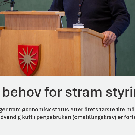
 behov for stram styr
r fram økonomisk status etter årets første fire må
dvendig kutt i pengebruken (omstillingskrav) er fo