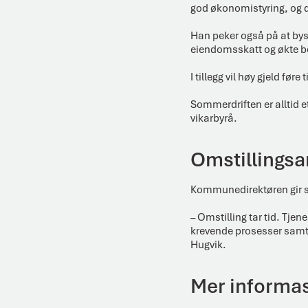
god økonomistyring, og d
Han peker også på at bysty
eiendomsskatt og økte bev
I tillegg vil høy gjeld før
Sommerdriften er alltid e
vikarbyrå.
Omstillingsar
Kommunedirektøren gir sa
– Omstilling tar tid. Tje
krevende prosesser samti
Hugvik.
Mer informa