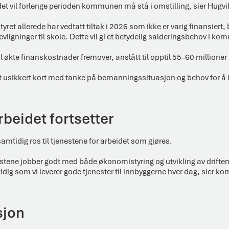
et vil forlenge perioden kommunen må stå i omstilling, sier Hugvi
ret allerede har vedtatt tiltak i 2026 som ikke er varig finansiert,
ilgninger til skole. Dette vil gi et betydelig salderingsbehov i k
e til økte finanskostnader fremover, anslått til opptil 55–60 millioner
t usikkert kort med tanke på bemanningssituasjon og behov for å l
beidet fortsetter
mtidig ros til tjenestene for arbeidet som gjøres.
nestene jobber godt med både økonomistyring og utvikling av driften.
dig som vi leverer gode tjenester til innbyggerne hver dag, sier k
sjon