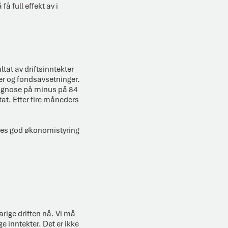
å full effekt av i
ltat av driftsinntekter
ger og fondsavsetninger.
 prognose på minus på 84
tat. Etter fire måneders
reves god økonomistyring
arige driften nå. Vi må
ge inntekter. Det er ikke