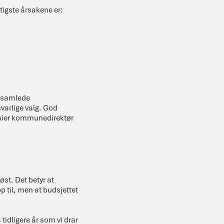
tigste årsakene er:
en samlede
varlige valg. God
 sier kommunedirektør
st. Det betyr at
 til, men at budsjettet
tidligere år som vi drar