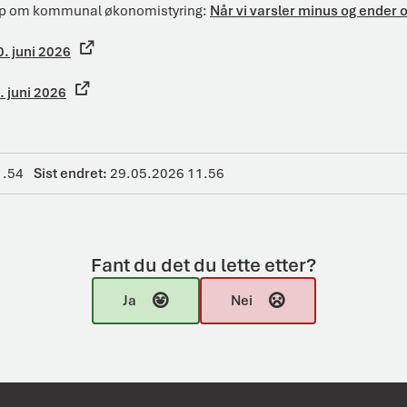
ap om kommunal økonomistyring:
Når vi varsler minus og ender o
. juni 2026
. juni 2026
1.54
Sist endret
29.05.2026 11.56
Fant du det du lette etter?
Ja
Nei