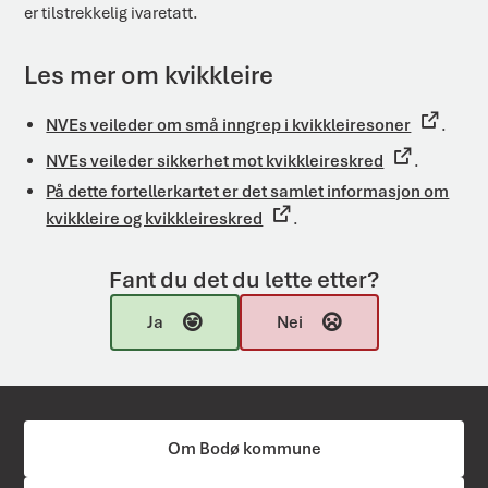
er tilstrekkelig ivaretatt.
Les mer om kvikkleire
NVEs veileder om små inngrep i kvikkleiresoner
.
NVEs veileder sikkerhet mot kvikkleireskred
.
På dette fortellerkartet er det samlet informasjon om
kvikkleire og kvikkleireskred
.
Fant du det du lette etter?
Ja
Nei
Om Bodø kommune