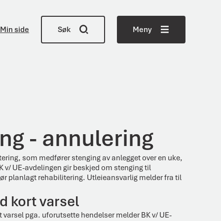
Min side
Søk
Meny
ng - annulering
tering, som medfører stenging av anlegget over en uke,
BK v/ UE-avdelingen gir beskjed om stenging til
r planlagt rehabilitering. Utleieansvarlig melder fra til
d kort varsel
t varsel pga. uforutsette hendelser melder BK v/ UE-