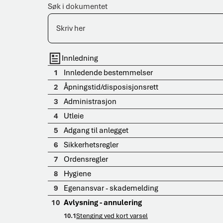
Søk i dokumentet
Innledning
1
Innledende bestemmelser
2
Åpningstid/disposisjonsrett
3
Administrasjon
4
Utleie
5
Adgang til anlegget
6
Sikkerhetsregler
7
Ordensregler
8
Hygiene
9
Egenansvar - skademelding
10
Avlysning - annulering
10.1
Stenging ved kort varsel