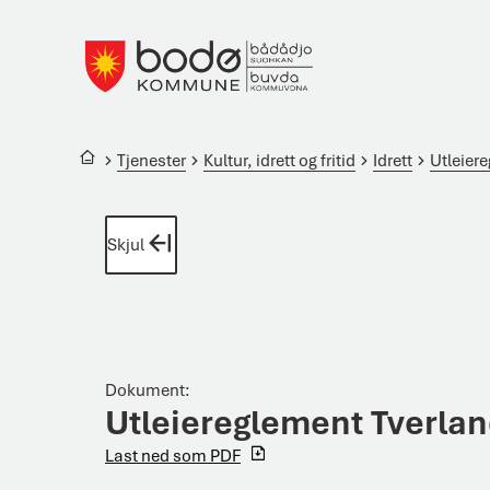
Bodø kommune
Du er her:
Tjenester
Kultur, idrett og fritid
Idrett
Utleier
Skjul
Dokument
:
Utleiereglement Tverla
Last ned som PDF