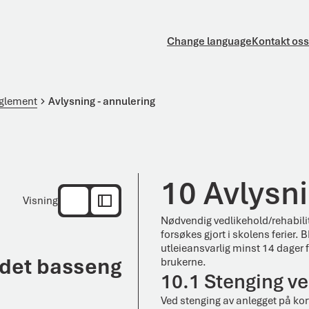
Change language
Kontakt oss
eglement
Avlysning - annulering
10 Avlysni
Visning
Nødvendig vedlikehold/rehabili
forsøkes gjort i skolens ferier. 
utleieansvarlig minst 14 dager fø
ndet basseng
brukerne.
10.1 Stenging ve
Ved stenging av anlegget på kor