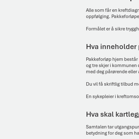
Alle som får en kreftdiag
oppfølging. Pakkeforløpet
Formålet er å sikre trygg
Hva inneholder 
Pakkeforløp hjem består 
og tre skjer i kommunen 
med deg pårørende eller 
Du vil få skriftlig tilbud
En sykepleier i kreftoms
Hva skal kartle
Samtalen tar utgangspunk
betydning for deg som har