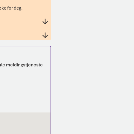
øke for deg.
tale meldingstjeneste