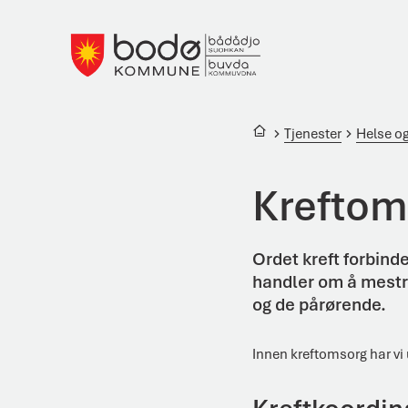
Bodø kommune
Du er her:
Tjenester
Helse o
Kreftom
Ordet kreft forbind
handler om å mestre
og de pårørende.
Innen kreftomsorg har vi 