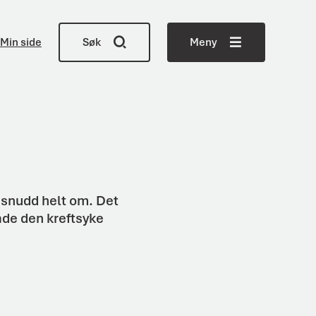
Min side
Søk
Meny
t snudd helt om. Det
åde den kreftsyke