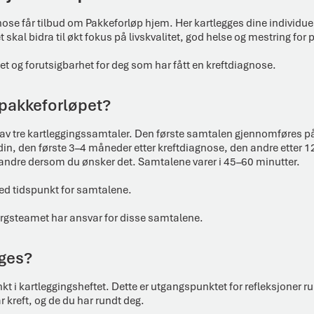
nose får tilbud om Pakkeforløp hjem. Her kartlegges dine individuel
 skal bidra til økt fokus på livskvalitet, god helse og mestring for
het og forutsigbarhet for deg som har fått en kreftdiagnose.
pakkeforløpet?
av tre kartleggingssamtaler. Den første samtalen gjennomføres p
din, den første 3–4 måneder etter kreftdiagnose, den andre etter 
andre dersom du ønsker det. Samtalene varer i 45–60 minutter.
 med tidspunkt for samtalene.
orgsteamet har ansvar for disse samtalene.
gges?
t i kartleggingsheftet. Dette er utgangspunktet for refleksjoner r
 kreft, og de du har rundt deg.