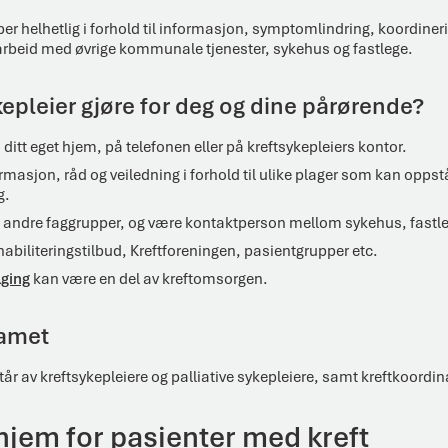
r helhetlig i forhold til informasjon, symptomlindring, koordine
amarbeid med øvrige kommunale tjenester, sykehus og fastlege.
epleier gjøre for deg og dine pårørende?
ditt eget hjem, på telefonen eller på kreftsykepleiers kontor.
rmasjon, råd og veiledning i forhold til ulike plager som kan oppst
g.
 andre faggrupper, og være kontaktperson mellom sykehus, fastl
abiliteringstilbud, Kreftforeningen, pasientgrupper etc.
ging
kan være en del av kreftomsorgen.
eamet
 av kreftsykepleiere og palliative sykepleiere, samt kreftkoordin
hjem for pasienter med kreft