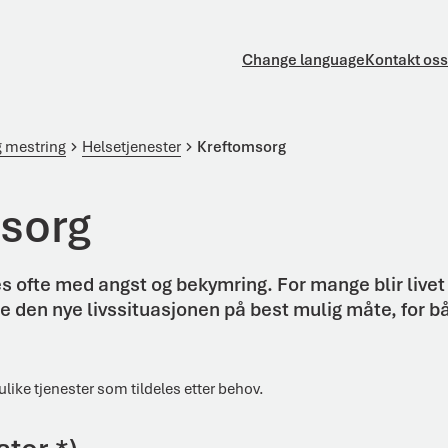
Change language
Kontakt oss
g mestring
Helsetjenester
Kreftomsorg
sorg
es ofte med angst og bekymring. For mange blir live
 den nye livssituasjonen på best mulig måte, for b
ulike tjenester som tildeles etter behov.