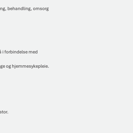
ring, behandling, omsorg
å i forbindelse med
ege og hjemmesykepleie.
ator.