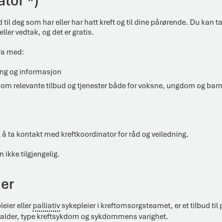
tor *)
d til deg som har eller har hatt kreft og til dine pårørende. Du kan t
ller vedtak, og det er gratis.
ra med:
ing og informasjon
om relevante tilbud og tjenester både for voksne, ungdom og bar
 å ta kontakt med kreftkoordinator for råd og veiledning.
n ikke tilgjengelig.
ier
leier eller
palliativ
sykepleier i kreftomsorgsteamet, er et tilbud til
 alder, type kreftsykdom og sykdommens varighet.