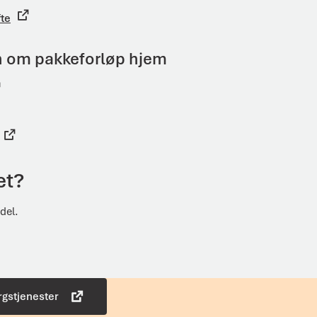
fte
n om pakkeforløp hjem
et?
del.
rgstjenester