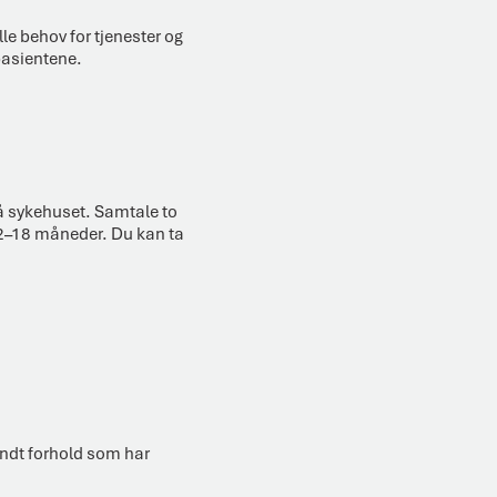
le behov for tjenester og
 pasientene.
å sykehuset. Samtale to
12–18 måneder. Du kan ta
undt forhold som har