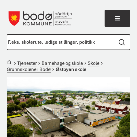
Meny
Bodø kommune
Du er her:
Tjenester
Barnehage og skole
Skole
Grunnskolene i Bodø
Østbyen skole