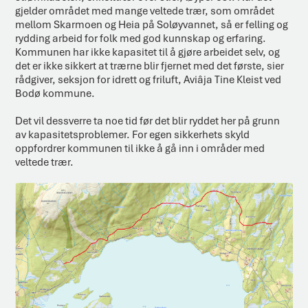
gjelder området med mange veltede trær, som området
mellom Skarmoen og Heia på Soløyvannet, så er felling og
rydding arbeid for folk med god kunnskap og erfaring.
Kommunen har ikke kapasitet til å gjøre arbeidet selv, og
det er ikke sikkert at trærne blir fjernet med det første, sier
rådgiver, seksjon for idrett og friluft, Aviâja Tine Kleist ved
Bodø kommune.
Det vil dessverre ta noe tid før det blir ryddet her på grunn
av kapasitetsproblemer. For egen sikkerhets skyld
oppfordrer kommunen til ikke å gå inn i områder med
veltede trær.