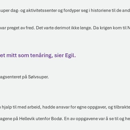
super dag- og aktivitetssenter og fordyper seg i historiene til de a
s var preget av fred. Det varte derimot ikke lenge. Da krigen kom t
t mitt som tenåring, sier Egil.
agsenteret på Sølvsuper.
 hjalp til med arbeid, hadde ansvar for egne oppgaver, og tilbrakt
agene på Hellevik utenfor Bodø. En av oppgavene var å se til og he