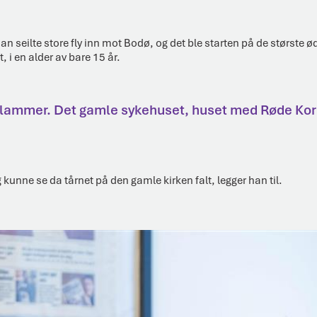
n seilte store fly inn mot Bodø, og det ble starten på de største 
, i en alder av bare 15 år.
p i flammer. Det gamle sykehuset, huset med Røde Ko
kunne se da tårnet på den gamle kirken falt, legger han til.