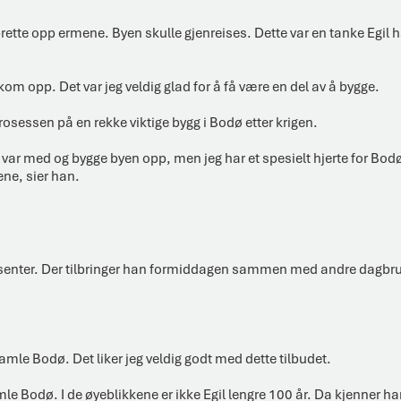
 brette opp ermene. Byen skulle gjenreises. Dette var en tanke Egil
m opp. Det var jeg veldig glad for å få være en del av å bygge.
rosessen på en rekke viktige bygg i Bodø etter krigen.
 var med og bygge byen opp, men jeg har et spesielt hjerte for Bod
yene, sier han.
tssenter. Der tilbringer han formiddagen sammen med andre dagbruk
gamle Bodø. Det liker jeg veldig godt med dette tilbudet.
 Bodø. I de øyeblikkene er ikke Egil lengre 100 år. Da kjenner ha