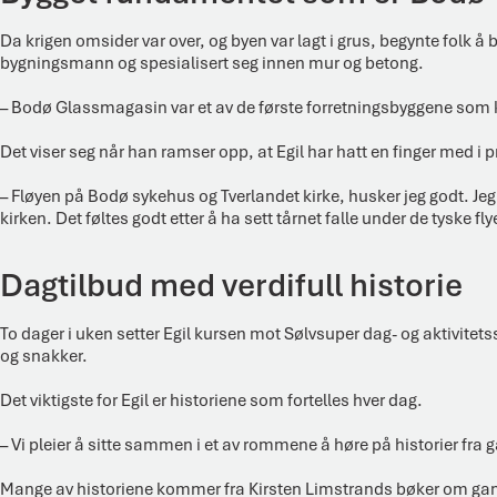
Da krigen omsider var over, og byen var lagt i grus, begynte folk å
bygningsmann og spesialisert seg innen mur og betong.
– Bodø Glassmagasin var et av de første forretningsbyggene som ko
Det viser seg når han ramser opp, at Egil har hatt en finger med i p
– Fløyen på Bodø sykehus og Tverlandet kirke, husker jeg godt. Jeg
kirken. Det føltes godt etter å ha sett tårnet falle under de tyske fl
Dagtilbud med verdifull historie
To dager i uken setter Egil kursen mot Sølvsuper dag- og aktivite
og snakker.
Det viktigste for Egil er historiene som fortelles hver dag.
– Vi pleier å sitte sammen i et av rommene å høre på historier fra 
Mange av historiene kommer fra Kirsten Limstrands bøker om gamle