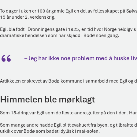
To dager i uken er 100 år gamle Egil en del av fellesskapet på Sølv
15 år under 2. verdenskrig.
Egil ble født i Dronningens gate i 1925, en tid hvor Norge heldigvi
dramatiske hendelsen som har skjedd i Bodø noen gang.
– Jeg har ikke noe problem med å huske live
Artikkelen er skrevet av Bodø kommune i samarbeid med Egil og d
Himmelen ble mørklagt
Som 15-åring var Egil som de fleste andre gutter på den tiden. Han
Som mange andre hadde Egil blitt evakuert fra byen, og tilbrakte d
utkikk over Bodø som badet idyllisk i mai-solen.