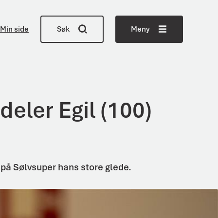
Min side
Søk
Meny
eler Egil (100)
t på Sølvsuper hans store glede.