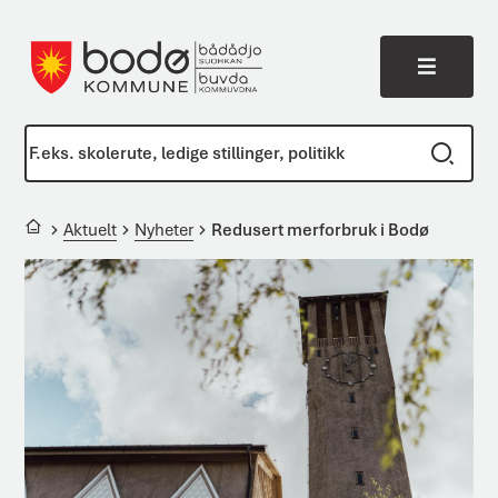
Meny
Bodø kommune
Du er her:
Aktuelt
Nyheter
Redusert merforbruk i Bodø