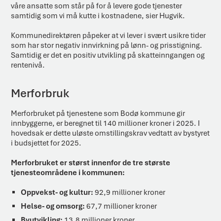
våre ansatte som står på for å levere gode tjenester
samtidig som vi må kutte i kostnadene, sier Hugvik.
Kommunedirektøren påpeker at vi lever i svært usikre tider
som har stor negativ innvirkning på lønn- og prisstigning.
Samtidig er det en positiv utvikling på skatteinngangen og
rentenivå.
Merforbruk
Merforbruket på tjenestene som Bodø kommune gir
innbyggerne, er beregnet til 140 millioner kroner i 2025. I
hovedsak er dette uløste omstillingskrav vedtatt av bystyret
i budsjettet for 2025.
Merforbruket er størst innenfor de tre største
tjenesteområdene i kommunen:
Oppvekst- og kultur:
92,9 millioner kroner
Helse- og omsorg:
67,7 millioner kroner
Byutvikling:
13,8 millioner kroner