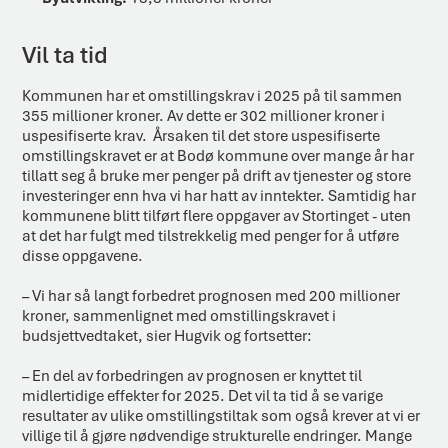
Vil ta tid
Kommunen har et omstillingskrav i 2025 på til sammen
355 millioner kroner. Av dette er 302 millioner kroner i
uspesifiserte krav. Årsaken til det store uspesifiserte
omstillingskravet er at Bodø kommune over mange år har
tillatt seg å bruke mer penger på drift av tjenester og store
investeringer enn hva vi har hatt av inntekter. Samtidig har
kommunene blitt tilført flere oppgaver av Stortinget - uten
at det har fulgt med tilstrekkelig med penger for å utføre
disse oppgavene.
– Vi har så langt forbedret prognosen med 200 millioner
kroner, sammenlignet med omstillingskravet i
budsjettvedtaket, sier Hugvik og fortsetter:
– En del av forbedringen av prognosen er knyttet til
midlertidige effekter for 2025. Det vil ta tid å se varige
resultater av ulike omstillingstiltak som også krever at vi er
villige til å gjøre nødvendige strukturelle endringer. Mange