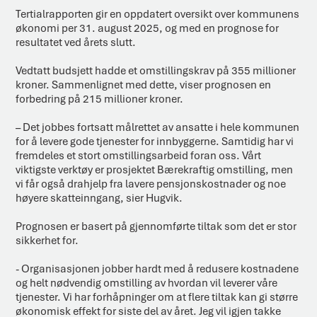
Tertialrapporten gir en oppdatert oversikt over kommunens
økonomi per 31. august 2025, og med en prognose for
resultatet ved årets slutt.
Vedtatt budsjett hadde et omstillingskrav på 355 millioner
kroner. Sammenlignet med dette, viser prognosen en
forbedring på 215 millioner kroner.
– Det jobbes fortsatt målrettet av ansatte i hele kommunen
for å levere gode tjenester for innbyggerne. Samtidig har vi
fremdeles et stort omstillingsarbeid foran oss. Vårt
viktigste verktøy er prosjektet Bærekraftig omstilling, men
vi får også drahjelp fra lavere pensjonskostnader og noe
høyere skatteinngang, sier Hugvik.
Prognosen er basert på gjennomførte tiltak som det er stor
sikkerhet for.
- Organisasjonen jobber hardt med å redusere kostnadene
og helt nødvendig omstilling av hvordan vil leverer våre
tjenester. Vi har forhåpninger om at flere tiltak kan gi større
økonomisk effekt for siste del av året. Jeg vil igjen takke