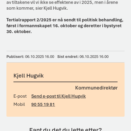
av tiltakene vil vi ikke se effektene av i 2025, men i årene
som kommer, sier Kjell Hugvik.
Tertialrapport 2/2025 er nå sendt til politisk behandling,
først i formannskapet 16. oktober og deretter i bystyret
30. oktober.
Publisert
06.10.2025 16.00
Sist endret
06.10.2025 16.00
Kjell Hugvik
Kommunedirektør
E-post
Send e-post
til Kjell Hugvik
Mobil
90 55 19 81
Fant du det du lette etter?