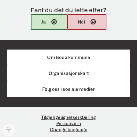
Fant du det du lette etter?
Ja
Nei
Om Bodø kommune
Organisasjonskart
Følg oss i sosiale medier
Tilgjengelighetserklæring
Personvern
Change language
I