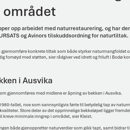
 området
er opp arbeidet med naturrestaurering, og har de
URSATS og Avinors tilskuddsordning for naturtiltak.
å gjennomføre konkrete tiltak som både styrker naturmangfoldet og
ldig fornøyd med støtten, sier rådgiver ved idrett og friluft i Bodø 
kken i Ausvika
e som gjennomføres med midlene er åpning av bekken i Ausvika.
å 1980‑tallet, noe som sannsynligvis førte til betydelig tap av nat
aliteter. Store deler av det opprinnelige bekkeløpet ligger fremdel
il kreve minimale inngrep i området, sier Kleist.
ingen både gjenoppretter naturverdier som gikk tapt, samt bidrar t