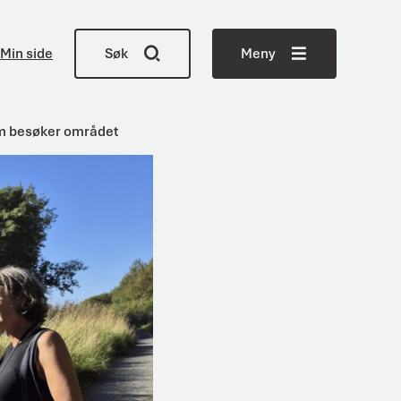
Min side
Søk
Meny
 som besøker området