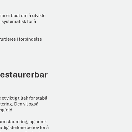
ner er bedt om å utvikle
 systematisk for å
vurderes i forbindelse
restaurerbar
t viktig tiltak for stabil
ering. Den vil også
ngfold.
aturrestaurering, og norsk
tadig sterkere behov for å