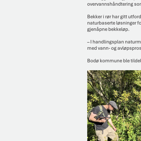
overvannshåndtering som 
Bekker i rør har gitt utf
naturbaserte løsninger f
gjenåpne bekkeløp.
– I handlingsplan naturma
med vann‑ og avløpsprosje
Bodø kommune ble tildelt