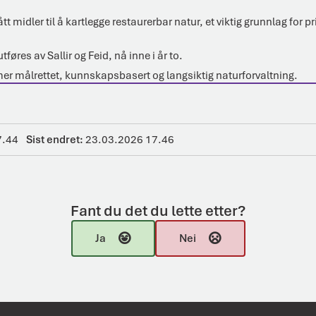
midler til å kartlegge restaurerbar natur, et viktig grunnlag for pr
føres av Sallir og Feid, nå inne i år to.
 mer målrettet, kunnskapsbasert og langsiktig naturforvaltning.
7.44
Sist endret
23.03.2026 17.46
Fant du det du lette etter?
Ja
Nei