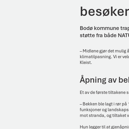
besøker
Bodø kommune trapp
støtte fra både NAT
– Midlene gjør det mulig 
klimatilpasning. Vi er ve
Kleist.
Åpning av be
Et av de første tiltaken
– Bekken ble lagt i rør p
funksjoner og landskapskv
mot stranda, og tiltaket v
Hun legger til at gjenåpn