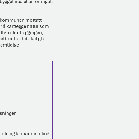
bygget ned eller forringet,
 har kommunen mottatt
 å kartlegge natur som
utfører kartleggingen,
ette arbeidet skal gi et
remtidige
sninger.
old og klimaomstilling i