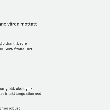
nne våren mottatt
 bidrar til bedre
kommune, Aviâja Tine
urmangfold, økologiske
es intakt langs stien ned
il mer robust