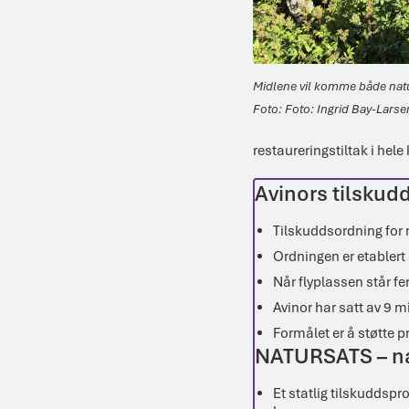
Midlene vil komme både natur
Foto: Ingrid Bay-Lar
restaureringstiltak i he
Avinors tilskudd
Tilskuddsordning for
Ordningen er etablert
Når flyplassen står fe
Avinor har satt av 9 m
Formålet er å støtte 
NATURSATS – na
Et statlig tilskuddsp