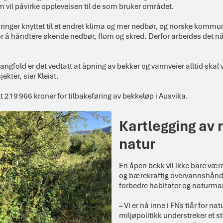
vil påvirke opplevelsen til de som bruker området.
ordringer knyttet til et endret klima og mer nedbør, og norske kommu
or å håndtere økende nedbør, flom og skred. Derfor arbeides det nå
ngfold er det vedtatt at åpning av bekker og vannveier alltid skal 
kter, sier Kleist.
 219 966 kroner for tilbakeføring av bekkeløp i Ausvika.
Kartlegging av 
natur
En åpen bekk vil ikke bare være e
og bærekraftig overvannshåndt
forbedre habitater og naturma
– Vi er nå inne i FNs tiår for n
miljøpolitikk understreker et s