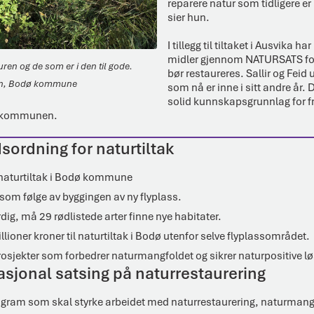
reparere natur som tidligere er 
sier hun.
I tillegg til tiltaket i Ausvika
midler gjennom NATURSATS for
en og de som er i den til gode.
bør restaureres. Sallir og Feid 
sen, Bodø kommune
som nå er inne i sitt andre år. D
solid kunnskapsgrunnlag for f
le kommunen.
sordning for naturtiltak
 naturtiltak i Bodø kommune
 som følge av byggingen av ny flyplass.
rdig, må 29 rødlistede arter finne nye habitater.
illioner kroner til naturtiltak i Bodø utenfor selve flyplassområdet.
prosjekter som forbedrer naturmangfoldet og sikrer naturpositive lø
sjonal satsing på naturrestaurering
rogram som skal styrke arbeidet med naturrestaurering, naturmangf