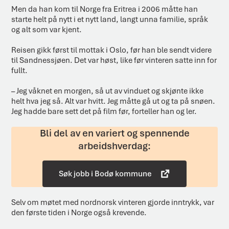
Men da han kom til Norge fra Eritrea i 2006 måtte han
starte helt på nytt i et nytt land, langt unna familie, språk
og alt som var kjent.
Reisen gikk først til mottak i Oslo, før han ble sendt videre
til Sandnessjøen. Det var høst, like før vinteren satte inn for
fullt.
– Jeg våknet en morgen, så ut av vinduet og skjønte ikke
helt hva jeg så. Alt var hvitt. Jeg måtte gå ut og ta på snøen.
Jeg hadde bare sett det på film før, forteller han og ler.
Bli del av en variert og spennende
arbeidshverdag:
Søk jobb i Bodø kommune
Selv om møtet med nordnorsk vinteren gjorde inntrykk, var
den første tiden i Norge også krevende.