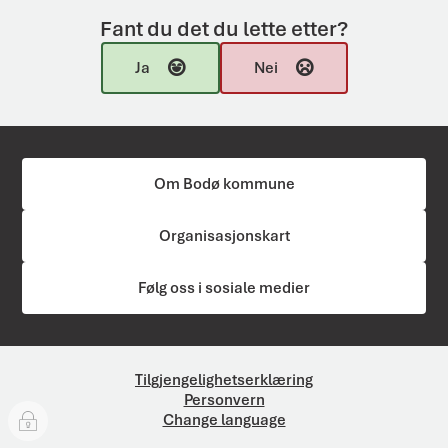
Fant du det du lette etter?
Ja
Nei
Om Bodø kommune
Organisasjonskart
Følg oss i sosiale medier
Tilgjengelighetserklæring
Personvern
Change language
I
n