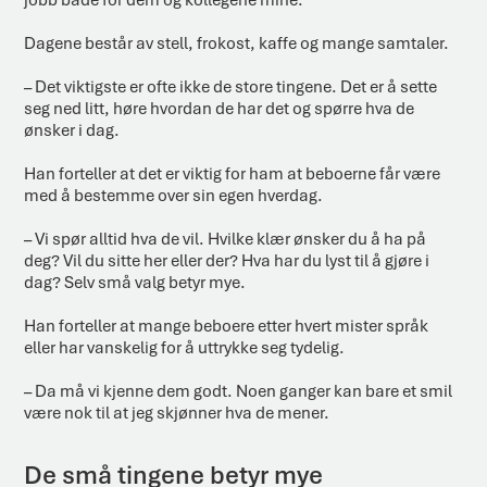
jobb både for dem og kollegene mine.
Dagene består av stell, frokost, kaffe og mange samtaler.
– Det viktigste er ofte ikke de store tingene. Det er å sette
seg ned litt, høre hvordan de har det og spørre hva de
ønsker i dag.
Han forteller at det er viktig for ham at beboerne får være
med å bestemme over sin egen hverdag.
– Vi spør alltid hva de vil. Hvilke klær ønsker du å ha på
deg? Vil du sitte her eller der? Hva har du lyst til å gjøre i
dag? Selv små valg betyr mye.
Han forteller at mange beboere etter hvert mister språk
eller har vanskelig for å uttrykke seg tydelig.
– Da må vi kjenne dem godt. Noen ganger kan bare et smil
være nok til at jeg skjønner hva de mener.
De små tingene betyr mye