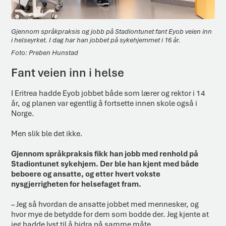
Gjennom språkpraksis og jobb på Stadiontunet fant Eyob veien inn
i helseyrket. I dag har han jobbet på sykehjemmet i 16 år.
Preben Hunstad
Fant veien inn i helse
I Eritrea hadde Eyob jobbet både som lærer og rektor i 14
år, og planen var egentlig å fortsette innen skole også i
Norge.
Men slik ble det ikke.
Gjennom språkpraksis fikk han jobb med renhold på
Stadiontunet sykehjem. Der ble han kjent med både
beboere og ansatte, og etter hvert vokste
nysgjerrigheten for helsefaget fram.
– Jeg så hvordan de ansatte jobbet med mennesker, og
hvor mye de betydde for dem som bodde der. Jeg kjente at
jeg hadde lyst til å bidra på samme måte.