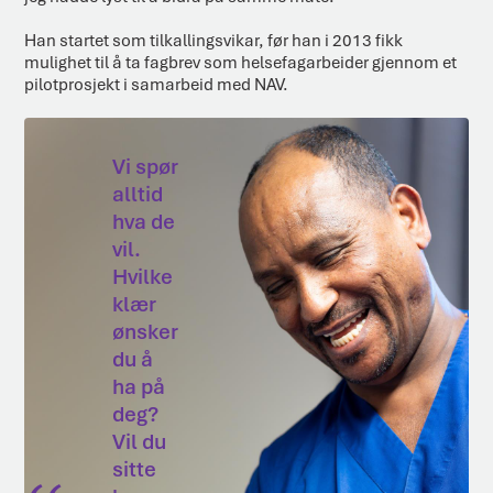
Han startet som tilkallingsvikar, før han i 2013 fikk
mulighet til å ta fagbrev som helsefagarbeider gjennom et
pilotprosjekt i samarbeid med NAV.
Vi spør
alltid
hva de
vil.
Hvilke
klær
ønsker
du å
ha på
deg?
Vil du
sitte