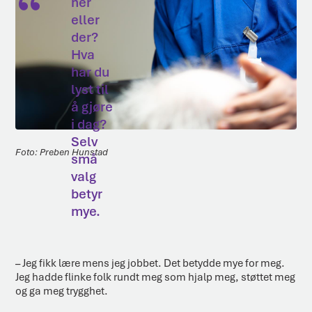
her
eller
der?
Hva
har du
lyst til
å gjøre
i dag?
Selv
Preben Hunstad
små
valg
betyr
mye.
– Jeg fikk lære mens jeg jobbet. Det betydde mye for meg.
Jeg hadde flinke folk rundt meg som hjalp meg, støttet meg
og ga meg trygghet.