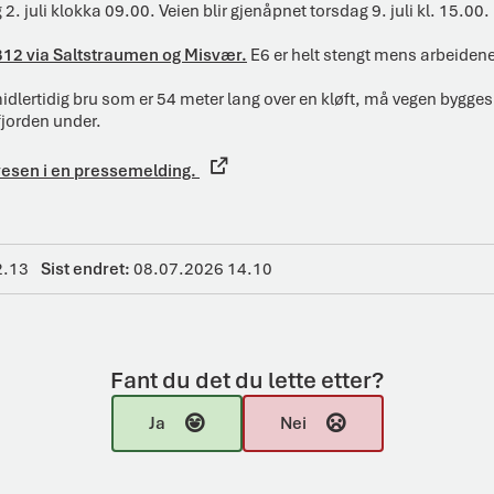
2. juli klokka 09.00. Veien blir gjenåpnet torsdag 9. juli kl. 15.00.
812 via Saltstraumen og Misvær.
E6 er helt stengt mens arbeidene
n midlertidig bru som er 54 meter lang over en kløft, må vegen bygge
fjorden under.
vesen i en pressemelding.
2.13
Sist endret
08.07.2026 14.10
Fant du det du lette etter?
Ja
Nei