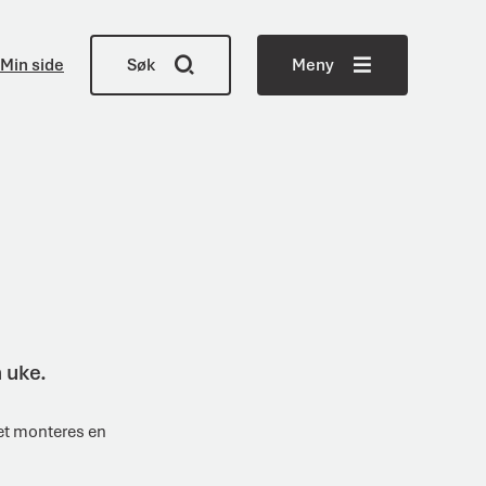
Min side
Søk
Meny
n uke.
et monteres en