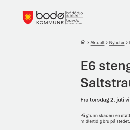
Bodø kommune
Du er her:
Aktuelt
Nyheter
E6 sten
Saltstr
Fra torsdag 2. juli
På grunn skader i en stø
midlertidig bru på stedet