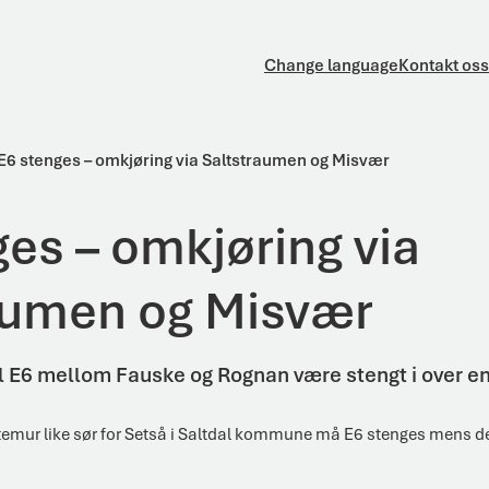
Change language
Kontakt oss
E6 stenges – omkjøring via Saltstraumen og Misvær
ges – omkjøring via
aumen og Misvær
 vil E6 mellom Fauske og Rognan være stengt i over e
ttemur like sør for Setså i Saltdal kommune må E6 stenges mens d
.