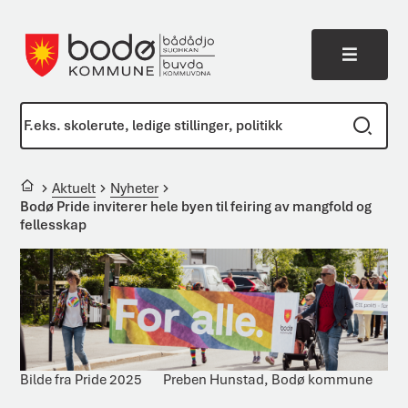
Meny
Bodø kommune
Du er her:
Aktuelt
Nyheter
Bodø Pride inviterer hele byen til feiring av mangfold og
fellesskap
Bilde fra Pride 2025
Preben Hunstad, Bodø kommune