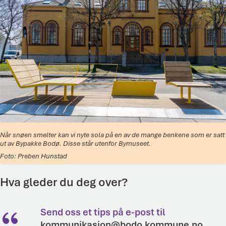
Når snøen smelter kan vi nyte sola på en av de mange benkene som er satt
ut av Bypakke Bodø. Disse står utenfor Bymuseet.
Preben Hunstad
Hva gleder du deg over?
Send oss et tips på e-post til
kommunikasjon@bodo.kommune.no
.