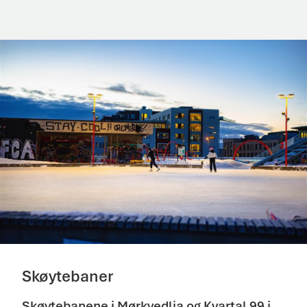
Skøytebaner
Skøytebanene i Mørkvedlia og Kvartal 99 i