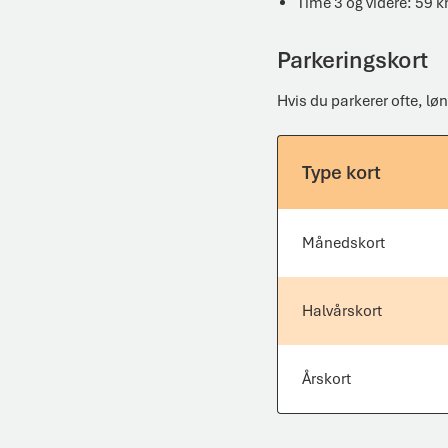
Time 3 og videre: 59 k
Parkeringskort
Hvis du parkerer ofte, lø
Type kort
Månedskort
Halvårskort
Årskort