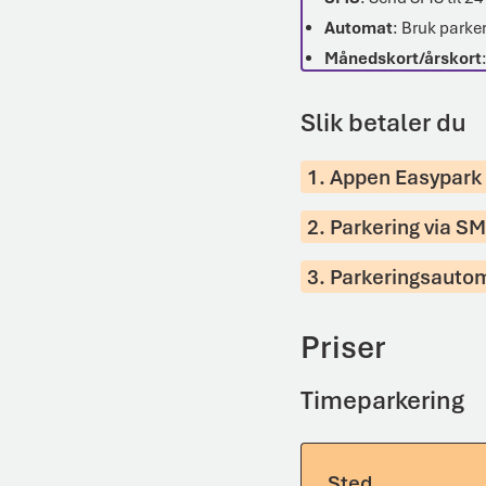
Automat
: Bruk park
Månedskort/årskort
Slik betaler du
1. Appen Easypark
2. Parkering via S
3. Parkeringsauto
Priser
Timeparkering
Sted