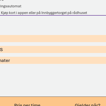
eringsautomat
: Kjøp kort i appen eller på Innbyggertorget på rådhuset
MS
mater
Pris per time
Gjelder når?