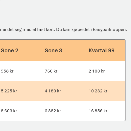
r
nner det seg med et fast kort. Du kan kjøpe det i Easypark-appen.
Sone 2
Sone 3
Kvartal 99
958 kr
766 kr
2 100 kr
5 225 kr
4 180 kr
10 282 kr
8 603 kr
6 882 kr
16 856 kr