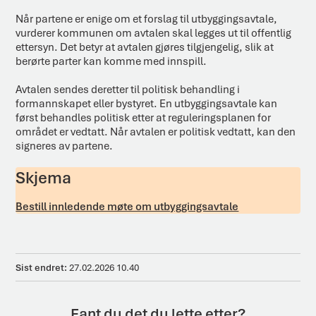
Når partene er enige om et forslag til utbyggingsavtale,
vurderer kommunen om avtalen skal legges ut til offentlig
ettersyn. Det betyr at avtalen gjøres tilgjengelig, slik at
berørte parter kan komme med innspill.
Avtalen sendes deretter til politisk behandling i
formannskapet eller bystyret. En utbyggingsavtale kan
først behandles politisk etter at reguleringsplanen for
området er vedtatt. Når avtalen er politisk vedtatt, kan den
signeres av partene.
Skjema
Bestill innledende møte om utbyggingsavtale
Sist endret
27.02.2026 10.40
Fant du det du lette etter?