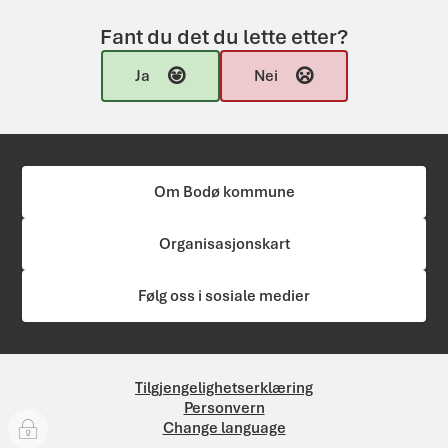
Fant du det du lette etter?
Ja
Nei
Om Bodø kommune
Organisasjonskart
Følg oss i sosiale medier
Tilgjengelighetserklæring
Personvern
Change language
I