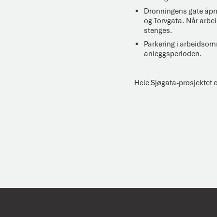
Dronningens gate åpne
og Torvgata. Når arbei
stenges.
Parkering i arbeidsomr
anleggsperioden.
Hele Sjøgata-prosjektet er