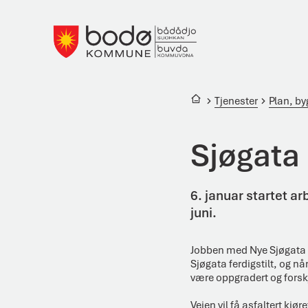
Bodø kommune
Du er her:
Tjenester
Plan, b
Sjøgata
6. januar startet ar
juni.
Jobben med Nye Sjøgata e
Sjøgata ferdigstilt, og n
være oppgradert og forsk
Veien vil få asfaltert kjø