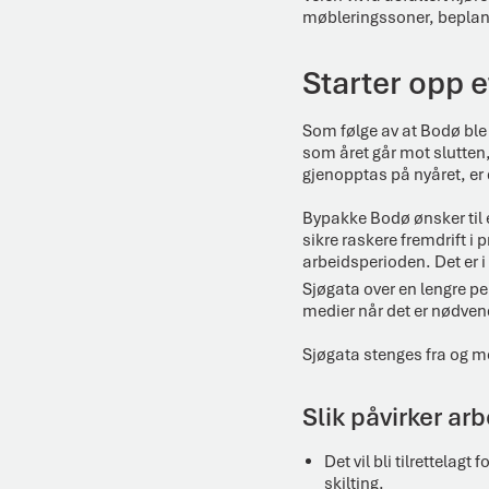
møbleringssoner, beplan
Starter opp et
Som følge av at Bodø ble
som året går mot slutten,
gjenopptas på nyåret, er
Bypakke Bodø ønsker til 
sikre raskere fremdrift i 
arbeidsperioden. Det er 
Sjøgata over en lengre p
medier når det er nødven
Sjøgata stenges fra og m
Slik påvirker arb
Det vil bli tilrettelag
skilting.