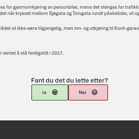
s for gjennomkjøring av personbiler, mens det stenges for traf
det når krysset mellom Sjøgata og Torvgata rundt påsketider, vil o
ådet vil ikke være tilgjengelig, men inn- og utkjøring til Koch-gara
 ventet å stå ferdigstilt i 2027.
Fant du det du lette etter?
Ja
Nei