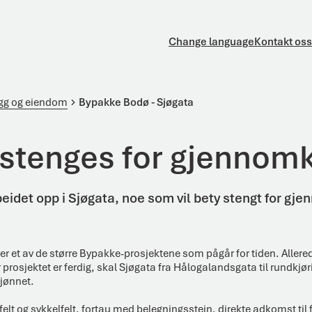
Change language
Kontakt oss
ygg og eiendom
Bypakke Bodø - Sjøgata
 stenges for gjennomk
beidet opp i Sjøgata, noe som vil bety stengt for gje
r et av de større Bypakke-prosjektene som pågår for tiden. Allere
år prosjektet er ferdig, skal Sjøgata fra Hålogalandsgata til rundkj
jønnet.
refelt og sykkelfelt, fortau med belegningsstein, direkte adkomst til 