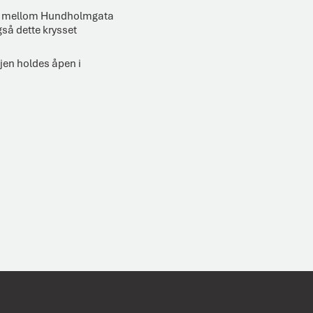
ikk mellom Hundholmgata
gså dette krysset
sjen holdes åpen i