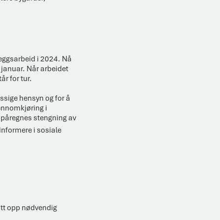
leggsarbeid i 2024. Nå
 januar. Når arbeidet
r for tur.
ssige hensyn og for å
jennomkjøring i
å påregnes stengning av
informere i sosiale
 satt opp nødvendig