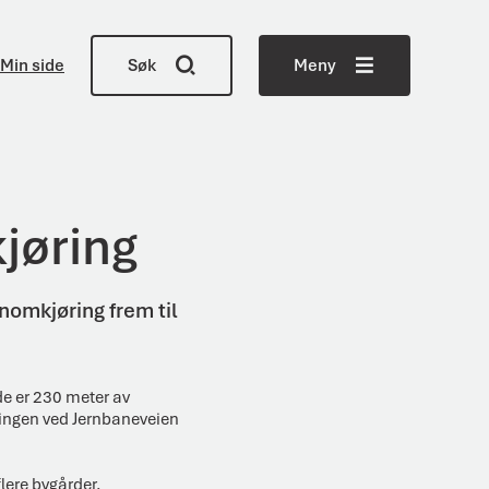
Min side
Søk
Meny
jøring
nnomkjøring frem til
de er 230 meter av
øringen ved Jernbaneveien
flere bygårder,