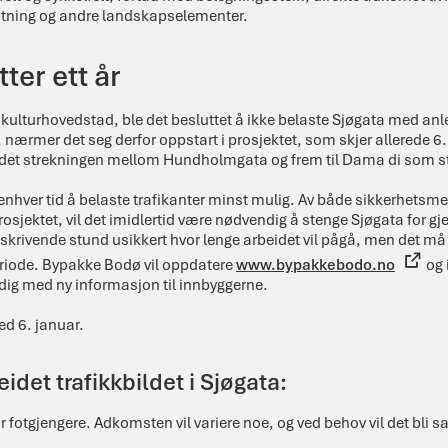
tning og andre landskapselementer.
ter ett år
 kulturhovedstad, ble det besluttet å ikke belaste Sjøgata med an
 nærmer det seg derfor oppstart i prosjektet, som skjer allerede 6.
 det strekningen mellom Hundholmgata og frem til Dama di som stå
enhver tid å belaste trafikanter minst mulig. Av både sikkerhetsme
prosjektet, vil det imidlertid være nødvendig å stenge Sjøgata for g
i skrivende stund usikkert hvor lenge arbeidet vil pågå, men det m
eriode. Bypakke Bodø vil oppdatere
www.bypakkebodo.no
og 
dig med ny informasjon til innbyggerne.
ed 6. januar.
eidet trafikkbildet i Sjøgata:
t for fotgjengere. Adkomsten vil variere noe, og ved behov vil det bli