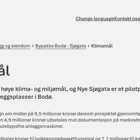
Change language
Kontakt oss
ygg og eiendom
Bypakke Bodø - Sjøgata
Klimamål
ål
ye klima- og miljømål, og Nye Sjøgata er et pilotp
leggsplasser i Bodø.
gn om midler på 9,5 millioner kroner dersom prosjektet gjennomf
an 4,9 millioner kroner utbetales mot dokumentasjon på merkostn
 utslippsfrie anleggsmaskiner.
llioner kroner til ladeløsning/energiforsyning og 2,2 millioner til a