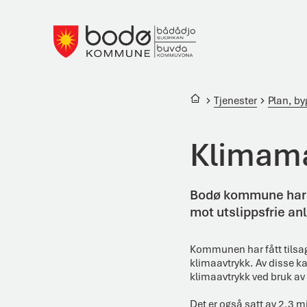
Bodø kommune
Du er her:
Tjenester
Plan, b
Klimam
Bodø kommune har hø
mot utslippsfrie an
Kommunen har fått tilsa
klimaavtrykk. Av disse k
klimaavtrykk ved bruk av
Det er også satt av 2,3 mi