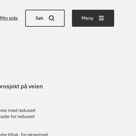
Min side
Søk
Meny
rosjekt på veien
øres med redusert
ader for redusert
ndre tiltak, for eksempel