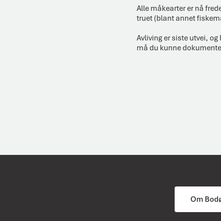
Alle måkearter er nå frede
truet (blant annet fiskemå
Avliving er siste utvei, o
må du kunne dokumentere
Om Bod