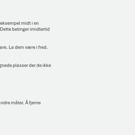
 eksempel midt i en
. Dette betinger imidlertid
fare. La dem være i fred.
egnede plasser der de ikke
andre måter. Å fjerne