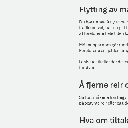
Flytting av 
Du bør unngå å flytte på
trafikkert vei, har du plik
at foreldrene hele tiden 
Måkeunger som går rundt på
Foreldrene er sjelden lan
I enkelte tilfeller der d
forstyrrer.
Å fjerne reir
Så fort måkene har begynt 
påbegynte reir eller egg d
Hva om tiltak