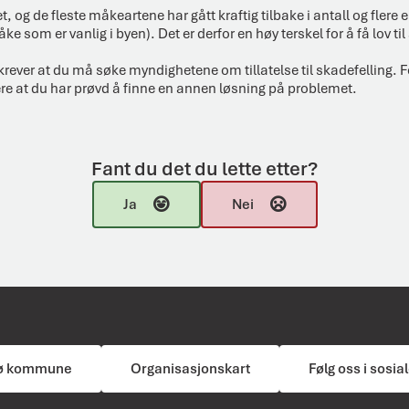
t, og de fleste måkeartene har gått kraftig tilbake i antall og flere 
ke som er vanlig i byen). Det er derfor en høy terskel for å få lov til
g krever at du må søke myndighetene om tillatelse til skadefelling. For
 at du har prøvd å finne en annen løsning på problemet.
Fant du det du lette etter?
Ja
Nei
ø kommune
Organisasjonskart
Følg oss i sosi