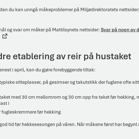
dan du kan unngå måkeproblemer på Miljødirektoratets nettsider
smål og svar om måker på Mattilsynets nettsider:
Svar på noen av de
re etablering av reir på hustaket
nest i april, kan du gjøre forebyggende tiltak:
ypiske sitteplasser, på gesimser og takutstikk der fuglene ofte sitt
taket med 30 cm mellomrom og 30 cm opp fra taket før hekking, 
ast i
er fugleskremmere før hekking
 god tid før hekkesesongen på våren. Når måkene først har begynt å