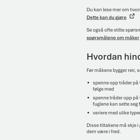
Du kan lese mer om hvor
Dette kan du gjøre
Se også ofte stilte spør
spørsmålene om måker
Hvordan hind
Før måkene bygger reir, se
spenne opp tråder på t
følge med
spenne tråder opp på 
fuglene kan sette seg f
variere med ulike typ
Disse tiltakene må skje i
dem være i fred.