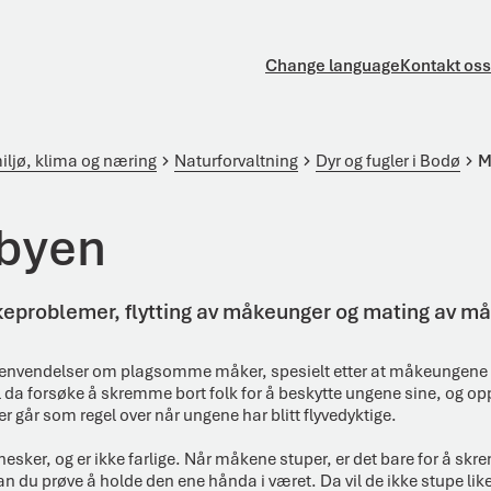
Change language
Kontakt oss
iljø, klima og næring
Naturforvaltning
Dyr og fugler i Bodø
M
 byen
problemer, flytting av måkeunger og mating av må
envendelser om plagsomme måker, spesielt etter at måkeungene h
l da forsøke å skremme bort folk for å beskytte ungene sine, og o
er går som regel over når ungene har blitt flyvedyktige.
sker, og er ikke farlige. Når måkene stuper, er det bare for å skr
n du prøve å holde den ene hånda i været. Da vil de ikke stupe lik