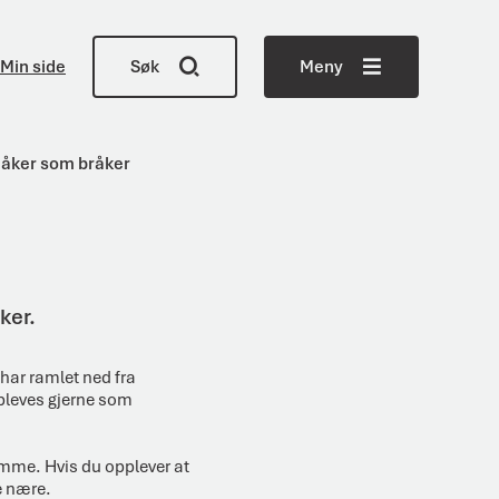
Min side
Søk
Meny
åker som bråker
ker.
ar ramlet ned fra
ppleves gjerne som
emme. Hvis du opplever at
e nære.