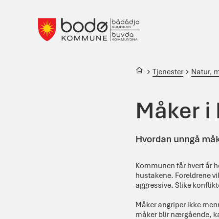
Bodø kommune
Du er her:
Tjenester
Natur, m
Måker i
Hvordan unngå måke
Kommunen får hvert år h
hustakene. Foreldrene vi
aggressive. Slike konflikt
Måker angriper ikke menne
måker blir nærgående, ka