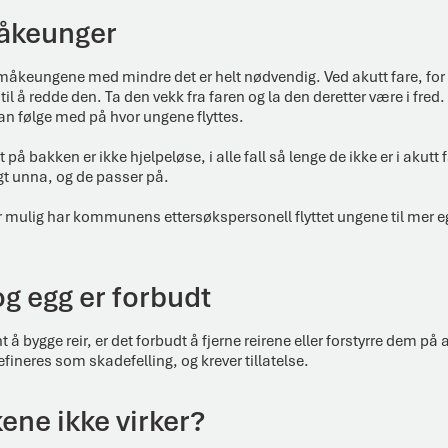
måkeunger
 måkeungene med mindre det er helt nødvendig. Ved akutt fare, for
t til å redde den. Ta den vekk fra faren og la den deretter være i fred
kan følge med på hvor ungene flyttes.
 bakken er ikke hjelpeløse, i alle fall så lenge de ikke er i akutt 
gt unna, og de passer på.
et er mulig har kommunens ettersøkspersonell flyttet ungene til mer 
 og egg er forbudt
å bygge reir, er det forbudt å fjerne reirene eller forstyrre dem på 
efineres som skadefelling, og krever tillatelse.
ene ikke virker?