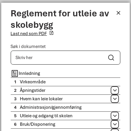
Reglement for utleie av skolebygg
Reglement for utleie av
Meny
skolebygg
Bodø kommune
Last ned som PDF
Søk i dokumentet
Søk
Du er her:
Tjenester
Kultur, idrett og fritid
Idrett
Utleiereglement
Egenansvar, erstatning og varslingsrutine
Innledning
1
Virkeområde
2
Åpningstider
Åpne
3
Hvem kan leie lokaler
Åpne
4
Administrasjon/gjennomføring
5
Utleie og adgang til skolen
Åpne
6
Bruk/Disponering
Åpne