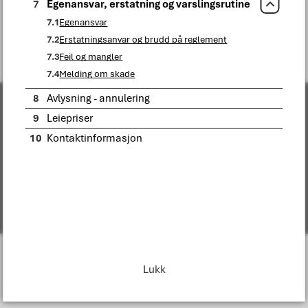
7
Egenansvar, erstatning og varslingsrutine
Lukk
Fant du det du lette etter?
7.1
Egenansvar
7.2
Erstatningsanvar og brudd på reglement
Ja
Nei
7.3
Feil og mangler
7.4
Melding om skade
8
Avlysning - annulering
9
Leiepriser
Om Bodø kommune
10
Kontaktinformasjon
Organisasjonskart
Følg oss i sosiale medier
Tilgjengelighetserklæring
Lukk
Personvern
Change language
I
n