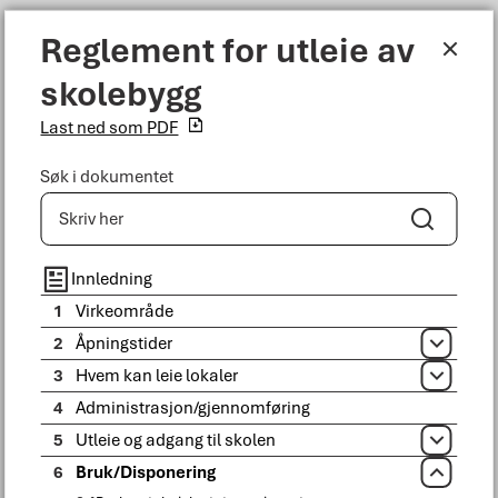
Reglement for utleie av skolebygg
Reglement for utleie av
Meny
skolebygg
Bodø kommune
Last ned som PDF
Søk i dokumentet
Søk
Du er her:
Tjenester
Kultur, idrett og fritid
Idrett
Utleiereglement
Bruk/Disponering
Innledning
1
Virkeområde
2
Åpningstider
Åpne
3
Hvem kan leie lokaler
Åpne
4
Administrasjon/gjennomføring
5
Utleie og adgang til skolen
Åpne
6
Bruk/Disponering
Lukk