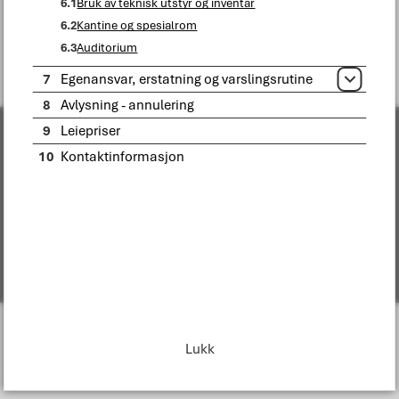
6.1
Bruk av teknisk utstyr og inventar
Fant du det du lette etter?
6.2
Kantine og spesialrom
6.3
Auditorium
Ja
Nei
7
Egenansvar, erstatning og varslingsrutine
Åpne
8
Avlysning - annulering
9
Leiepriser
10
Kontaktinformasjon
Om Bodø kommune
Organisasjonskart
Følg oss i sosiale medier
Tilgjengelighetserklæring
Lukk
Personvern
Change language
I
n