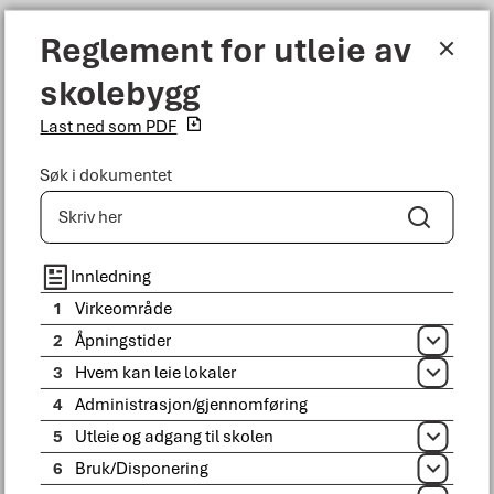
Reglement for utleie av skolebygg
Reglement for utleie av
Meny
skolebygg
Bodø kommune
Last ned som PDF
Søk i dokumentet
Søk
Du er her:
Tjenester
Kultur, idrett og fritid
Idrett
Utleiereglement
Avlysning - annulering
Innledning
1
Virkeområde
2
Åpningstider
Åpne
3
Hvem kan leie lokaler
Åpne
4
Administrasjon/gjennomføring
5
Utleie og adgang til skolen
Åpne
6
Bruk/Disponering
Åpne