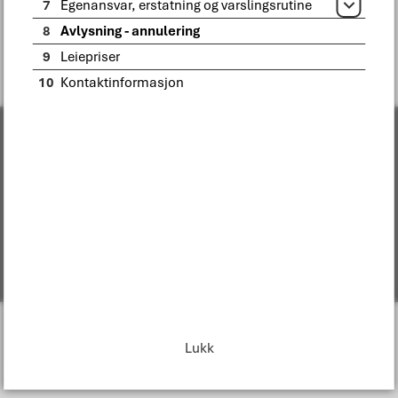
7
Egenansvar, erstatning og varslingsrutine
Åpne
Fant du det du lette etter?
8
Avlysning - annulering
Ja
Nei
9
Leiepriser
10
Kontaktinformasjon
Om Bodø kommune
Organisasjonskart
Følg oss i sosiale medier
Tilgjengelighetserklæring
Lukk
Personvern
Change language
I
n