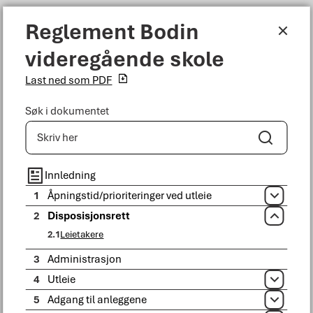
Reglement Bodin videregående skole
Reglement Bodin
Meny
videregående skole
Bodø kommune
Last ned som PDF
Søk i dokumentet
Søk
Du er her:
Tjenester
Kultur, idrett og fritid
Idrett
Utleiereglement
Disposisjonsrett
Innledning
1
Åpningstid/prioriteringer ved utleie
Åpne
2
Disposisjonsrett
Lukk
2.1
Leietakere
3
Administrasjon
4
Utleie
Åpne
5
Adgang til anleggene
Åpne