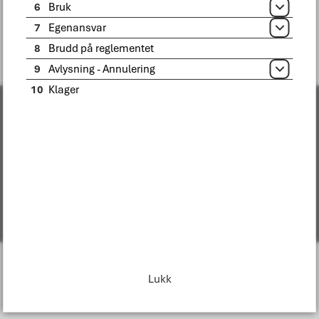
6
Bruk
Åpne
Fant du det du lette etter?
7
Egenansvar
Åpne
Ja
Nei
8
Brudd på reglementet
9
Avlysning - Annulering
Åpne
10
Klager
Om Bodø kommune
Organisasjonskart
Følg oss i sosiale medier
Tilgjengelighetserklæring
Lukk
Personvern
Change language
I
n