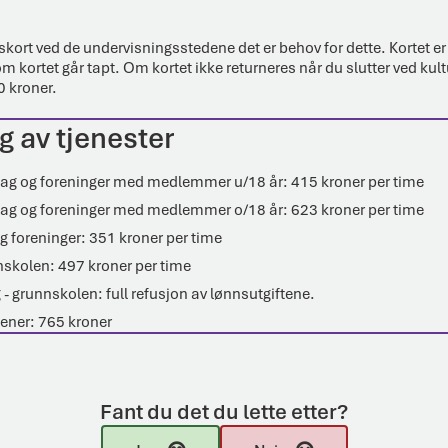
gskort ved de undervisningsstedene det er behov for dette. Kortet er 
m kortet går tapt. Om kortet ikke returneres når du slutter ved kult
0 kroner.
lg av tjenester
il lag og foreninger med medlemmer u/18 år: 415 kroner per time
il lag og foreninger med medlemmer o/18 år: 623 kroner per time
og foreninger: 351 kroner per time
skolen: 497 kroner per time
- grunnskolen: full refusjon av lønnsutgiftene.
dener: 765 kroner
Fant du det du lette etter?