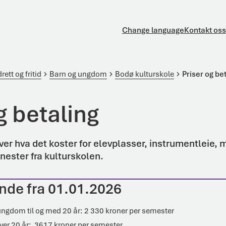
Change language
Kontakt oss
drett og fritid
Barn og ungdom
Bodø kulturskole
Priser og be
g betaling
ver hva det koster for elevplasser, instrumentleie, m
jenester fra kulturskolen.
ende fra 01.01.2026
ungdom til og med 20 år: 2 330 kroner per semester
ver 20 år: 3617 kroner per semester