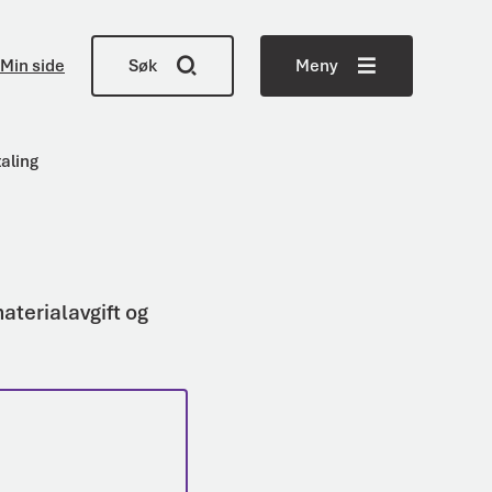
Min side
Søk
Meny
taling
aterialavgift og