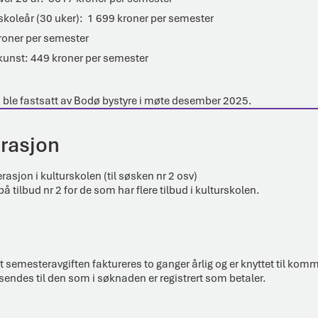
 skoleår (30 uker): 1 699 kroner per semester
roner per semester
 kunst: 449 kroner per semester
6 ble fastsatt av Bodø bystyre i møte desember 2025.
rasjon
sjon i kulturskolen (til søsken nr 2 osv)
 tilbud nr 2 for de som har flere tilbud i kulturskolen.
 semesteravgiften faktureres to ganger årlig og er knyttet til kom
endes til den som i søknaden er registrert som betaler.