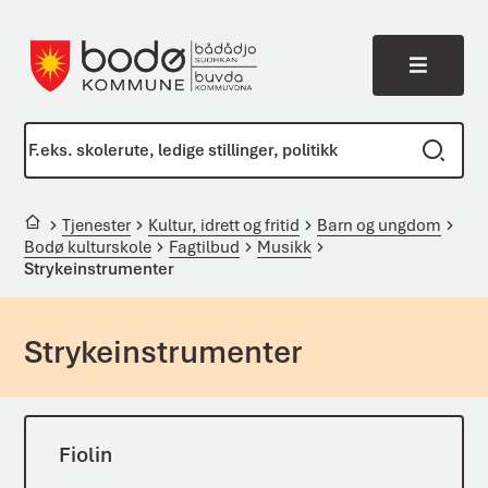
Meny
Bodø kommune
Du er her:
Tjenester
Kultur, idrett og fritid
Barn og ungdom
Bodø kulturskole
Fagtilbud
Musikk
Strykeinstrumenter
Strykeinstrumenter
Fiolin