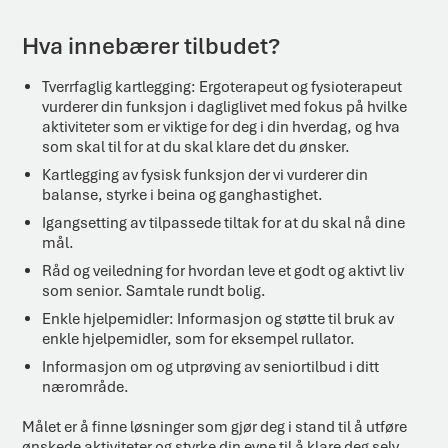
Hva innebærer tilbudet?
Tverrfaglig kartlegging: Ergoterapeut og fysioterapeut
vurderer din funksjon i dagliglivet med fokus på hvilke
aktiviteter som er viktige for deg i din hverdag, og hva
som skal til for at du skal klare det du ønsker.
Kartlegging av fysisk funksjon der vi vurderer din
balanse, styrke i beina og ganghastighet.
Igangsetting av tilpassede tiltak for at du skal nå dine
mål.
Råd og veiledning for hvordan leve et godt og aktivt liv
som senior. Samtale rundt bolig.
Enkle hjelpemidler: Informasjon og støtte til bruk av
enkle hjelpemidler, som for eksempel rullator.
Informasjon om og utprøving av seniortilbud i ditt
nærområde.
Målet er å finne løsninger som gjør deg i stand til å utføre
ønskede aktiviteter og styrke din evne til å klare deg selv.