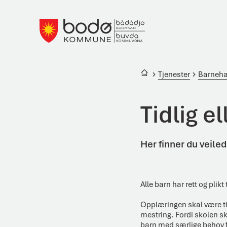
Bodø kommune
Du er her:
Tjenester
Barneha
Tidlig e
Her finner du veiled
Alle barn har rett og plikt
Opplæringen skal være til
mestring. Fordi skolen ska
barn med særlige behov f