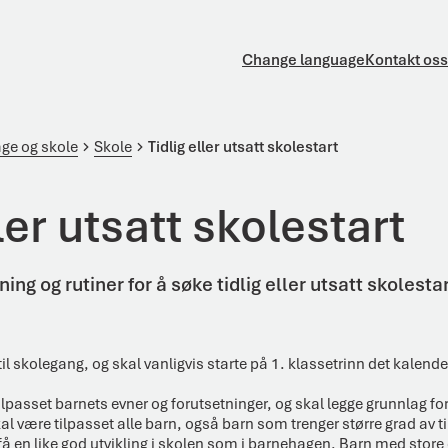
Change language
Kontakt oss
ge og skole
Skole
Tidlig eller utsatt skolestart
ller utsatt skolestart
ning og rutiner for å søke tidlig eller utsatt skolesta
 til skolegang, og skal vanligvis starte på 1. klassetrinn det kalende
passet barnets evner og forutsetninger, og skal legge grunnlag for 
l være tilpasset alle barn, også barn som trenger større grad av til
å en like god utvikling i skolen som i barnehagen. Barn med store 