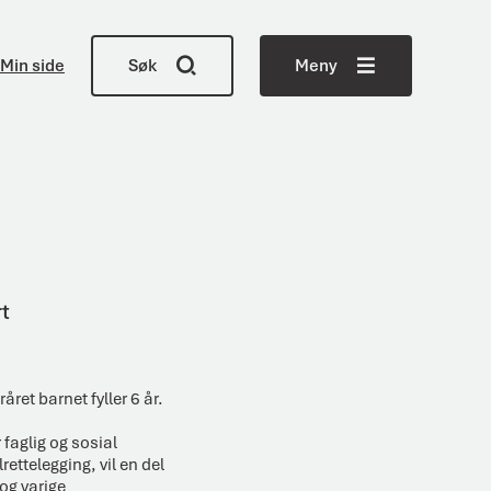
Min side
Søk
Meny
rt
råret barnet fyller 6 år.
faglig og sosial
rettelegging, vil en del
og varige