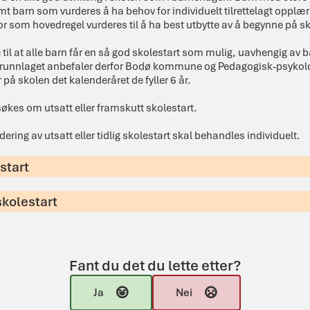
barn som vurderes å ha behov for individuelt tilrettelagt opplærin
or som hovedregel vurderes til å ha best utbytte av å begynne på sko
 til at alle barn får en så god skolestart som mulig, uavhengig av b
 grunnlaget anbefaler derfor Bodø kommune og Pedagogisk-psykolo
 på skolen det kalenderåret de fyller 6 år.
t søkes om utsatt eller framskutt skolestart.
ring av utsatt eller tidlig skolestart skal behandles individuelt.
start
skolestart
Fant du det du lette etter?
Ja
Nei