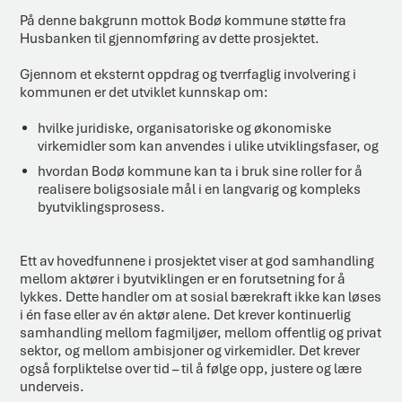
På denne bakgrunn mottok Bodø kommune støtte fra
Husbanken til gjennomføring av dette prosjektet.
Gjennom et eksternt oppdrag og tverrfaglig involvering i
kommunen er det utviklet kunnskap om:
hvilke juridiske, organisatoriske og økonomiske
virkemidler som kan anvendes i ulike utviklingsfaser, og
hvordan Bodø kommune kan ta i bruk sine roller for å
realisere boligsosiale mål i en langvarig og kompleks
byutviklingsprosess.
Ett av hovedfunnene i prosjektet viser at god samhandling
mellom aktører i byutviklingen er en forutsetning for å
lykkes. Dette handler om at sosial bærekraft ikke kan løses
i én fase eller av én aktør alene. Det krever kontinuerlig
samhandling mellom fagmiljøer, mellom offentlig og privat
sektor, og mellom ambisjoner og virkemidler. Det krever
også forpliktelse over tid – til å følge opp, justere og lære
underveis.