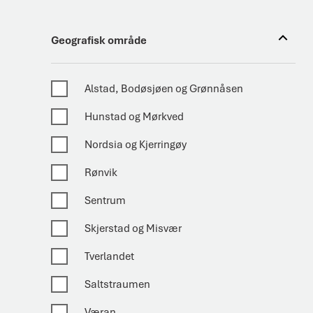
Geografisk område
Geografisk område
Alstad, Bodøsjøen og Grønnåsen
Hunstad og Mørkved
Nordsia og Kjerringøy
Rønvik
Sentrum
Skjerstad og Misvær
Tverlandet
Saltstraumen
Væran