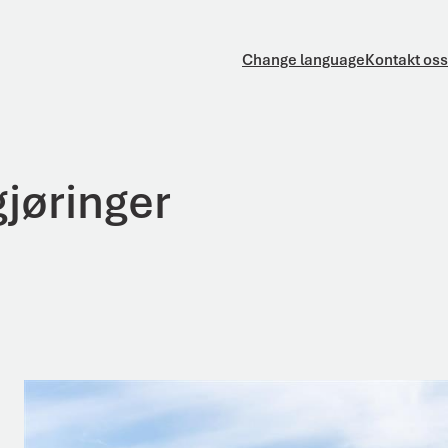
Change language
Kontakt oss
jøringer
R
e
s