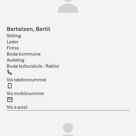
Bertelsen, Bertil
Stilling
Leder
Firma
Bodø kommune
Avdeling
Bodø kulturskole - Rektor
T
e
Vis telefonnummer
l
M
e
o
Vis mobilnummer
f
b
E
o
i
-
Vis e-post
n
l
p
o
s
t