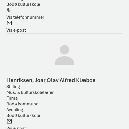
Bodø kulturskole
T
e
Vis telefonnummer
l
E
e
-
Vis e-post
f
p
o
o
n
s
t
Henriksen, Joar Olav Alfred Klæboe
Stilling
Mus. & kulturskolelærer
Firma
Bodø kommune
Avdeling
Bodø kulturskole
E
-
Vis e-post