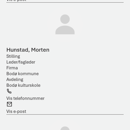
p
o
s
t
Hunstad, Morten
Stilling
Leder/fagleder
Firma
Bodø kommune
Avdeling
Bodø kulturskole
T
e
Vis telefonnummer
l
E
e
-
Vis e-post
f
p
o
o
n
s