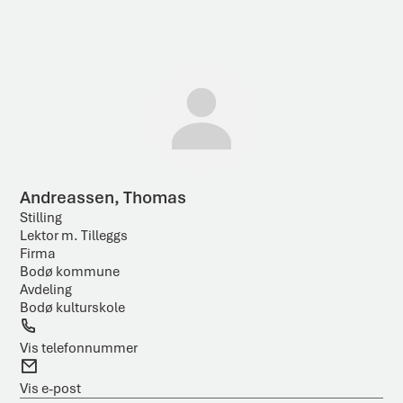
ø
R
k
e
e
t
s
e
u
k
l
s
t
t
a
Andreassen, Thomas
t
Stilling
Lektor m. Tilleggs
Firma
Bodø kommune
Avdeling
Bodø kulturskole
T
e
Vis telefonnummer
l
E
e
-
Vis e-post
f
p