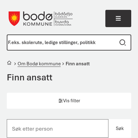
Meny
Bodø kommune
Du er her:
Om Bodø kommune
Finn ansatt
Finn ansatt
Vis filter
Søk
S