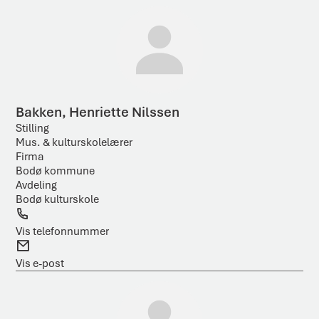
o
o
n
s
t
Bakken, Henriette Nilssen
Stilling
Mus. & kulturskolelærer
Firma
Bodø kommune
Avdeling
Bodø kulturskole
T
e
Vis telefonnummer
l
E
e
-
Vis e-post
f
p
o
o
n
s
t