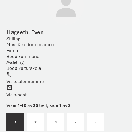
t
Høgseth, Even
Stilling
Mus. & kulturmedarbeid.
Firma
Bodø kommune
Avdeling
Bodø kulturskole
T
e
Vis telefonnummer
l
E
e
-
Vis e-post
f
p
o
o
Viser
1-10
av
25
treff, side
1
av
3
n
s
t
1
2
3
›
»