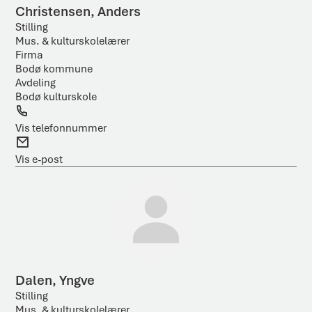
Christensen, Anders
Stilling
Mus. & kulturskolelærer
Firma
Bodø kommune
Avdeling
Bodø kulturskole
T
e
Vis telefonnummer
l
E
e
-
Vis e-post
f
p
o
o
n
s
t
Dalen, Yngve
Stilling
Mus. & kulturskolelærer