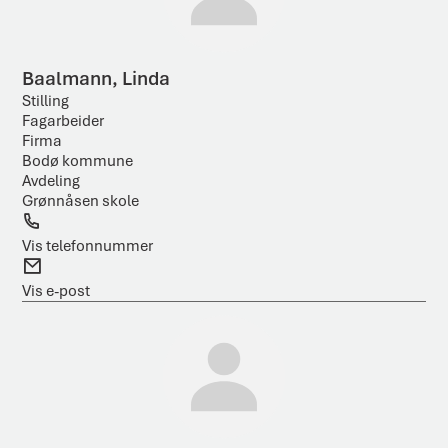
Baalmann, Linda
Stilling
Fagarbeider
Firma
Bodø kommune
Avdeling
Grønnåsen skole
T
e
Vis telefonnummer
l
E
e
-
Vis e-post
f
p
o
o
n
s
t