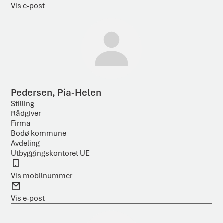
i
-
Vis e-post
n
l
p
o
s
t
Pedersen, Pia-Helen
Stilling
Rådgiver
Firma
Bodø kommune
Avdeling
Utbyggingskontoret UE
M
o
Vis mobilnummer
b
E
i
-
Vis e-post
l
p
o