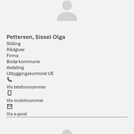
s
t
Pettersen, Sissel Olga
Stilling
Rådgiver
Firma
Bodø kommune
Avdeling
Utbyggingskontoret UE
T
e
Vis telefonnummer
l
M
e
o
Vis mobilnummer
f
b
E
o
i
-
Vis e-post
n
l
p
o
s