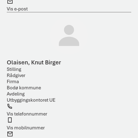
E
o
i
-
Vis e-post
n
l
p
o
s
t
Olaisen, Knut Birger
Stilling
Rådgiver
Firma
Bodø kommune
Avdeling
Utbyggingskontoret UE
T
e
Vis telefonnummer
l
M
e
o
Vis mobilnummer
f
b
E
o