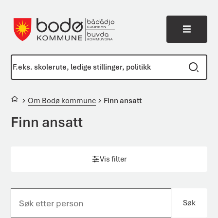
Meny
Bodø kommune
Du er her:
Om Bodø kommune
Finn ansatt
Finn ansatt
Vis filter
Søk
S