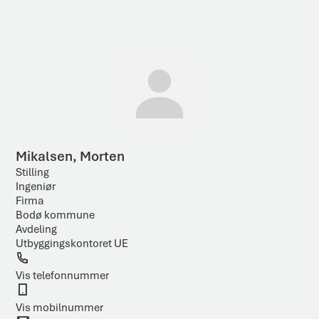
ø
R
k
e
e
t
s
e
u
k
l
s
t
t
a
Mikalsen, Morten
t
Stilling
Ingeniør
Firma
Bodø kommune
Avdeling
Utbyggingskontoret UE
T
e
Vis telefonnummer
l
M
e
o
Vis mobilnummer
f
b