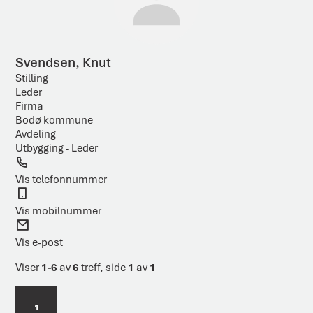
Svendsen, Knut
Stilling
Leder
Firma
Bodø kommune
Avdeling
Utbygging - Leder
T
e
Vis telefonnummer
l
M
e
o
Vis mobilnummer
f
b
E
o
i
-
Vis e-post
n
l
p
o
Viser
1-6
av
6
treff, side
1
av
1
s
t
1