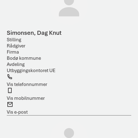
t
Simonsen, Dag Knut
Stilling
Rådgiver
Firma
Bodø kommune
Avdeling
Utbyggingskontoret UE
T
e
Vis telefonnummer
l
M
e
o
Vis mobilnummer
f
b
E
o
i
-
Vis e-post
n
l
p
o
s
t