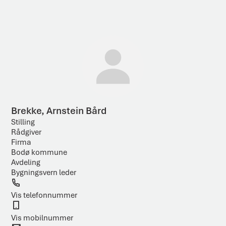
ø
R
k
e
e
t
s
e
u
k
l
s
t
t
a
Brekke, Arnstein Bård
t
Stilling
Rådgiver
Firma
Bodø kommune
Avdeling
Bygningsvern leder
T
e
Vis telefonnummer
l
M
e
o
Vis mobilnummer
f
b