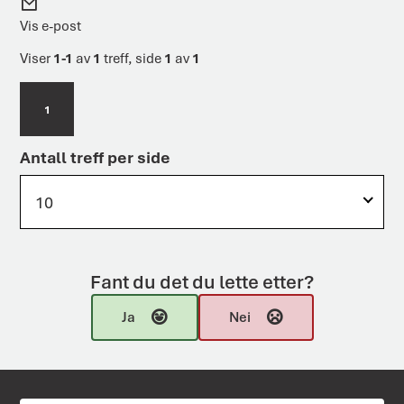
E
o
i
-
Vis e-post
n
l
p
o
Viser
1-1
av
1
treff, side
1
av
1
s
t
1
Antall treff per side
10
Fant du det du lette etter?
Ja
Nei