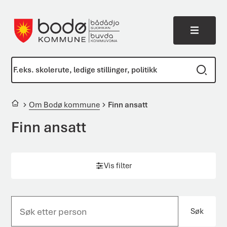
Meny
Bodø kommune
Du er her:
Om Bodø kommune
Finn ansatt
Finn ansatt
Vis filter
Søk
S