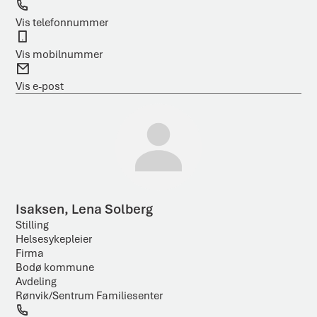
T
e
Vis telefonnummer
l
M
e
o
Vis mobilnummer
f
b
E
o
i
-
Vis e-post
n
l
p
o
s
t
Isaksen, Lena Solberg
Stilling
Helsesykepleier
Firma
Bodø kommune
Avdeling
Rønvik/Sentrum Familiesenter
T