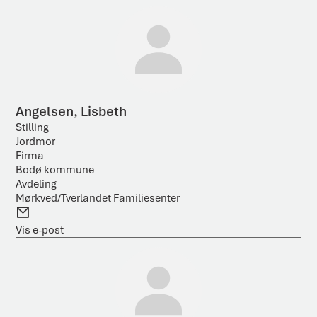
o
o
n
s
t
Angelsen, Lisbeth
Stilling
Jordmor
Firma
Bodø kommune
Avdeling
Mørkved/Tverlandet Familiesenter
E
-
Vis e-post
p
o
s
t