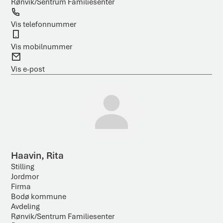
Rønvik/Sentrum Familiesenter
T
e
Vis telefonnummer
l
M
e
o
Vis mobilnummer
f
b
E
o
i
-
Vis e-post
n
l
p
o
s
t
Haavin, Rita
Stilling
Jordmor
Firma
Bodø kommune
Avdeling
Rønvik/Sentrum Familiesenter