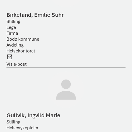
Birkeland, Emilie Suhr
Stilling
Lege
Firma
Bodø kommune
Avdeling
Helsekontoret
E
-
Vis e-post
p
o
s
t
Gullvik, Ingvild Marie
Stilling
Helsesykepleier