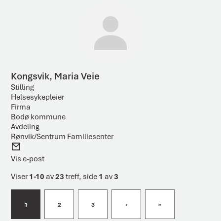
o
s
t
Kongsvik, Maria Veie
Stilling
Helsesykepleier
Firma
Bodø kommune
Avdeling
Rønvik/Sentrum Familiesenter
E
-
Vis e-post
p
o
Viser
1-10
av
23
treff, side
1
av
3
s
t
1
2
3
›
»