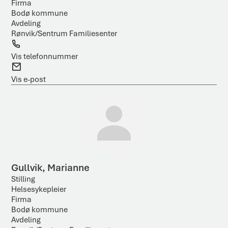
Firma
Bodø kommune
Avdeling
Rønvik/Sentrum Familiesenter
T
e
Vis telefonnummer
l
E
e
-
Vis e-post
f
p
o
o
n
s
t
Gullvik, Marianne
Stilling
Helsesykepleier
Firma
Bodø kommune
Avdeling