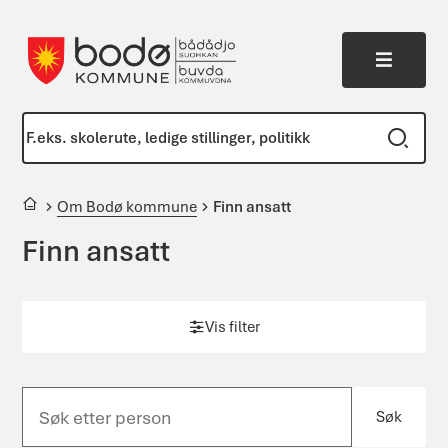
Meny
Bodø kommune
Du er her:
Om Bodø kommune
Finn ansatt
Finn ansatt
Vis filter
Søk
S