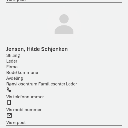
f
p
o
o
n
s
t
Jensen, Hilde Schjenken
Stilling
Leder
Firma
Bodø kommune
Avdeling
Rønvik/sentrum Familiesenter Leder
T
e
Vis telefonnummer
l
M
e
o
Vis mobilnummer
f
b
E
o
i
-
Vis e-post
n
l
p