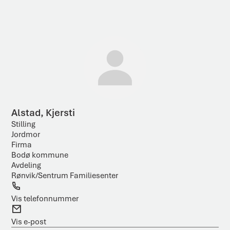
ø
R
k
e
e
t
s
e
u
k
l
s
t
t
a
Alstad, Kjersti
t
Stilling
Jordmor
Firma
Bodø kommune
Avdeling
Rønvik/Sentrum Familiesenter
T
e
Vis telefonnummer
l
E
e
-
Vis e-post
f
p