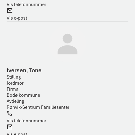
e
Vis telefonnummer
l
E
e
-
Vis e-post
f
p
o
o
n
s
t
Iversen, Tone
Stilling
Jordmor
Firma
Bodø kommune
Avdeling
Rønvik/Sentrum Familiesenter
T
e
Vis telefonnummer
l
E
e
-
Vis e-post