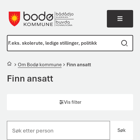
Meny
Bodø kommune
Du er her:
Om Bodø kommune
Finn ansatt
Finn ansatt
Vis filter
Søk
S