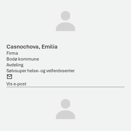
p
o
s
t
Casnochova, Emilia
Firma
Bodø kommune
Avdeling
Sølvsuper helse- og velferdssenter
E
-
Vis e-post
p
o
s
t