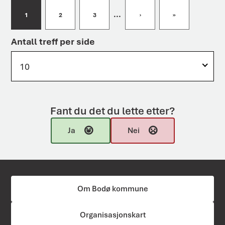
t
...
1
2
3
›
»
Antall treff per side
10
Fant du det du lette etter?
Ja
Nei
Om Bodø kommune
Organisasjonskart