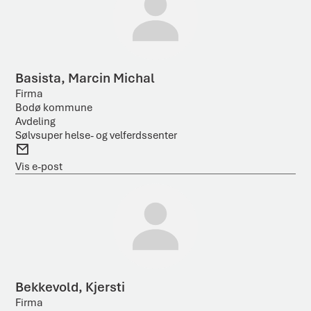
t
Basista, Marcin Michal
Firma
Bodø kommune
Avdeling
Sølvsuper helse- og velferdssenter
E
-
Vis e-post
p
o
s
t
Bekkevold, Kjersti
Firma