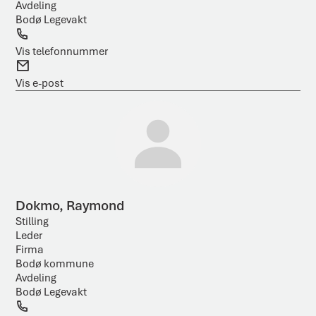
Avdeling
Bodø Legevakt
T
e
Vis telefonnummer
l
E
e
-
Vis e-post
f
p
o
o
n
s
t
Dokmo, Raymond
Stilling
Leder
Firma
Bodø kommune
Avdeling
Bodø Legevakt
T