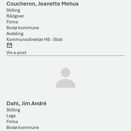
Coucheron, Jeanette Mehus
Stilling
Rådgiver
Firma
Bodø kommune
Avdeling
Kommunadirektør HS - Stab
E
-
Vis e-post
p
o
s
t
Dahl, Jim André
Stilling
Lege
Firma
Bodø kommune