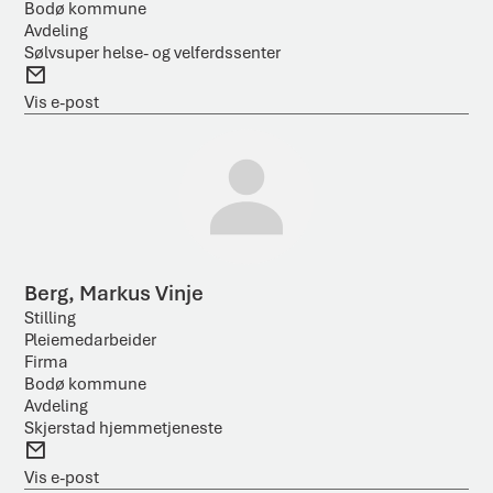
Bodø kommune
Avdeling
Sølvsuper helse- og velferdssenter
E
-
Vis e-post
p
o
s
t
Berg, Markus Vinje
Stilling
Pleiemedarbeider
Firma
Bodø kommune
Avdeling
Skjerstad hjemmetjeneste
E
-
Vis e-post