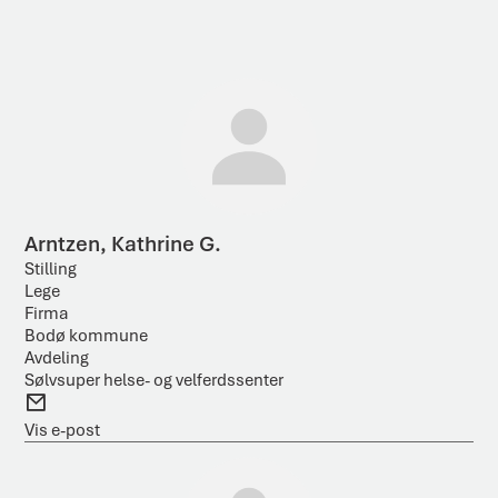
ø
R
k
e
e
t
s
e
u
k
l
s
t
t
a
Arntzen, Kathrine G.
t
Stilling
Lege
Firma
Bodø kommune
Avdeling
Sølvsuper helse- og velferdssenter
E
-
Vis e-post
p
o
s