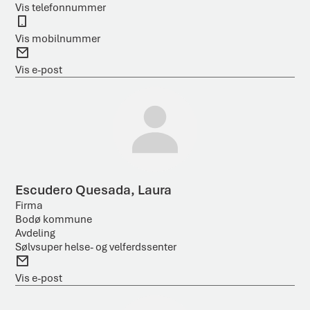
e
Vis telefonnummer
l
M
e
o
Vis mobilnummer
f
b
E
o
i
-
Vis e-post
n
l
p
o
s
t
Escudero Quesada, Laura
Firma
Bodø kommune
Avdeling
Sølvsuper helse- og velferdssenter
E
-
Vis e-post
p
o