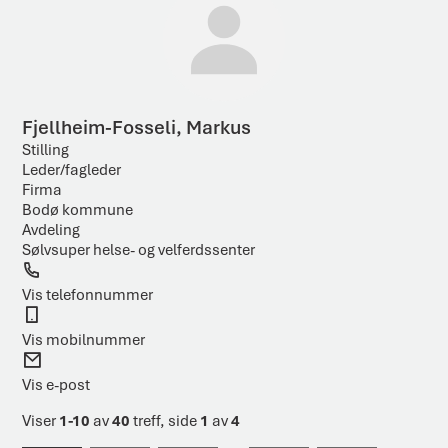
s
t
Fjellheim-Fosseli, Markus
Stilling
Leder/fagleder
Firma
Bodø kommune
Avdeling
Sølvsuper helse- og velferdssenter
T
e
Vis telefonnummer
l
M
e
o
Vis mobilnummer
f
b
E
o
i
-
Vis e-post
n
l
p
o
Viser
1-10
av
40
treff, side
1
av
4
s